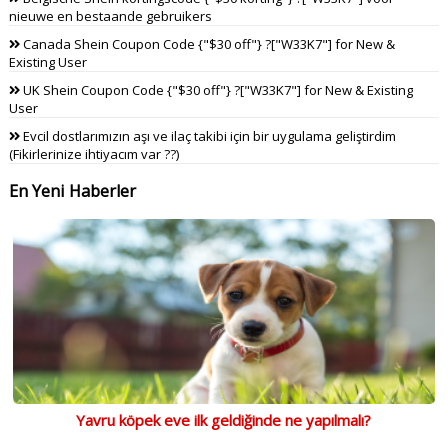
nieuwe en bestaande gebruikers
Canada Shein Coupon Code {"$30 off"} ?["W33K7"] for New &
Existing User
UK Shein Coupon Code {"$30 off"} ?["W33K7"] for New & Existing
User
Evcil dostlarımızın aşı ve ilaç takibi için bir uygulama geliştirdim
(Fikirlerinize ihtiyacım var ??)
En Yeni Haberler
Yavru köpek eve ilk geldiğinde ne yapılmalı?