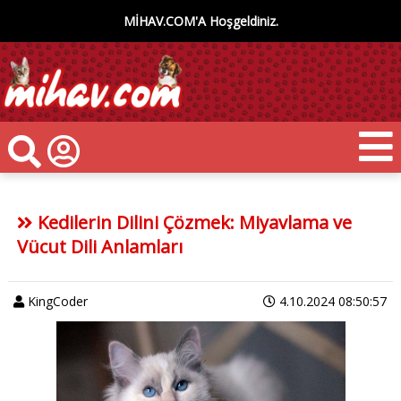
MİHAV.COM'A Hoşgeldiniz.
Kedilerin Dilini Çözmek: Miyavlama ve
Vücut Dili Anlamları
KingCoder
4.10.2024 08:50:57