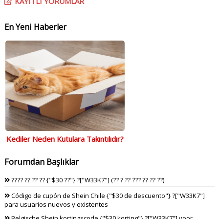
KAYITLI YORUMLAR
En Yeni Haberler
Kediler Neden Kutulara Takıntılıdır?
Forumdan Başlıklar
???? ?? ?? ?? {"$30 ??"} ?["W33K7"] (?? ? ?? ??? ?? ?? ??)
Código de cupón de Shein Chile {"$30 de descuento"} ?["W33K7"]
para usuarios nuevos y existentes
Belgische Shein kortingscode {"$30 korting"} ?["W33K7"] voor