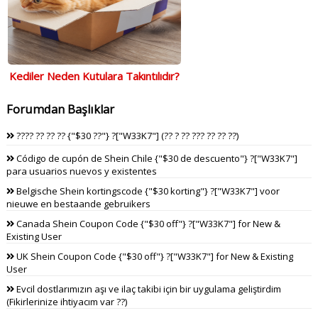
Kediler Neden Kutulara Takıntılıdır?
Forumdan Başlıklar
???? ?? ?? ?? {"$30 ??"} ?["W33K7"] (?? ? ?? ??? ?? ?? ??)
Código de cupón de Shein Chile {"$30 de descuento"} ?["W33K7"]
para usuarios nuevos y existentes
Belgische Shein kortingscode {"$30 korting"} ?["W33K7"] voor
nieuwe en bestaande gebruikers
Canada Shein Coupon Code {"$30 off"} ?["W33K7"] for New &
Existing User
UK Shein Coupon Code {"$30 off"} ?["W33K7"] for New & Existing
User
Evcil dostlarımızın aşı ve ilaç takibi için bir uygulama geliştirdim
(Fikirlerinize ihtiyacım var ??)