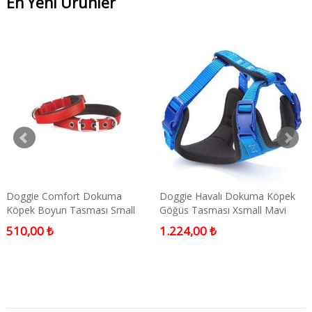
En Yeni Ürünler
Doggie Comfort Dokuma
Doggie Havalı Dokuma Köpek
Köpek Boyun Tasması Small
Göğüs Tasması Xsmall Mavi
Kırmızı
1,5x35-45 Cm
510,00 ₺
1.224,00 ₺