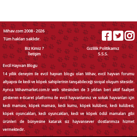
Mihav.com 2008 - 2026
Tüm hakları saklıdır.
Biz Kimiz ?
Gizlilik Politikamız
İletişim
S.S.S.
Evcil Hayvan Blogu
14 yıllık deneyim ile evcil hayvan blogu olan Mihav, evcil hayvan forumu
altyapısı ile kedi ve köpek sahiplerinin tanışabileceği sosyal oluşum sitesidir.
Ayrıca Mihavmarket.com.tr web sitesinden de 3 yıldan beri aktif faaliyet
gösteren e-ticaret platformu ile evcil hayvanlarınız ve sokak hayvanları için
kedi maması, köpek maması, kedi kumu, köpek kulübesi, kedi kulübesi,
köpek oyuncakları, kedi oyuncakları, kedi ve köpek ödül mamaları gibi
ürünleri de bünyesine katarak siz hayvansever dostlarımıza hizmet
vermektedir.