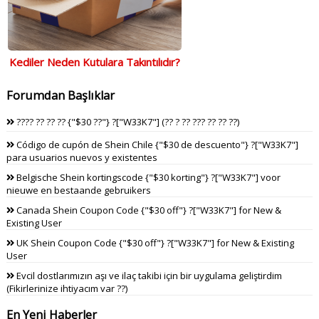
Kediler Neden Kutulara Takıntılıdır?
Forumdan Başlıklar
???? ?? ?? ?? {"$30 ??"} ?["W33K7"] (?? ? ?? ??? ?? ?? ??)
Código de cupón de Shein Chile {"$30 de descuento"} ?["W33K7"]
para usuarios nuevos y existentes
Belgische Shein kortingscode {"$30 korting"} ?["W33K7"] voor
nieuwe en bestaande gebruikers
Canada Shein Coupon Code {"$30 off"} ?["W33K7"] for New &
Existing User
UK Shein Coupon Code {"$30 off"} ?["W33K7"] for New & Existing
User
Evcil dostlarımızın aşı ve ilaç takibi için bir uygulama geliştirdim
(Fikirlerinize ihtiyacım var ??)
En Yeni Haberler