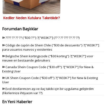
Kediler Neden Kutulara Takıntılıdır?
Forumdan Başlıklar
???? ?? ?? ?? {"$30 ??"} ?["W33K7"] (?? ? ?? ??? ?? ?? ??)
Código de cupón de Shein Chile {"$30 de descuento"} ?["W33K7"]
para usuarios nuevos y existentes
Belgische Shein kortingscode {"$30 korting"} ?["W33K7"] voor
nieuwe en bestaande gebruikers
Canada Shein Coupon Code {"$30 off"} ?["W33K7"] for New &
Existing User
UK Shein Coupon Code {"$30 off"} ?["W33K7"] for New & Existing
User
Evcil dostlarımızın aşı ve ilaç takibi için bir uygulama geliştirdim
(Fikirlerinize ihtiyacım var ??)
En Yeni Haberler