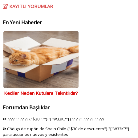
KAYITLI YORUMLAR
En Yeni Haberler
Kediler Neden Kutulara Takıntılıdır?
Forumdan Başlıklar
???? ?? ?? ?? {"$30 ??"} ?["W33K7"] (?? ? ?? ??? ?? ?? ??)
Código de cupón de Shein Chile {"$30 de descuento"} ?["W33K7"]
para usuarios nuevos y existentes