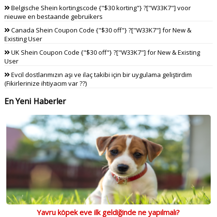
Belgische Shein kortingscode {"$30 korting"} ?["W33K7"] voor
nieuwe en bestaande gebruikers
Canada Shein Coupon Code {"$30 off"} ?["W33K7"] for New &
Existing User
UK Shein Coupon Code {"$30 off"} ?["W33K7"] for New & Existing
User
Evcil dostlarımızın aşı ve ilaç takibi için bir uygulama geliştirdim
(Fikirlerinize ihtiyacım var ??)
En Yeni Haberler
Yavru köpek eve ilk geldiğinde ne yapılmalı?