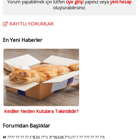
Yorum yapabilmek için lütfen
üye girişi
yapınız veya
yeni hesap
oluşturabilirsiniz.
KAYITLI YORUMLAR
En Yeni Haberler
Kediler Neden Kutulara Takıntılıdır?
Forumdan Başlıklar
???? ?? ?? ?? {"$30 ??"} ?["W33K7"] (?? ? ?? ??? ?? ?? ??)