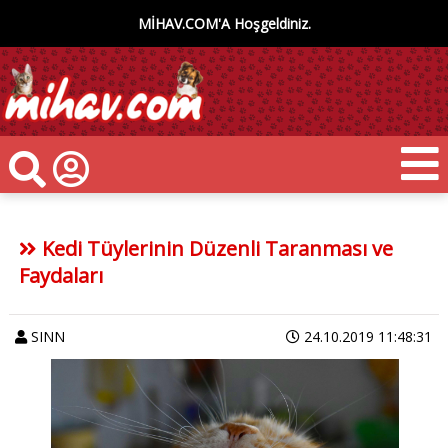
MİHAV.COM'A Hoşgeldiniz.
Kedi Tüylerinin Düzenli Taranması ve
Faydaları
SINN
24.10.2019 11:48:31