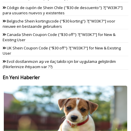
Código de cupón de Shein Chile {"$30 de descuento"} ?["W33K7"]
para usuarios nuevos y existentes
Belgische Shein kortingscode {"$30 korting"} ?["W33K7"] voor
nieuwe en bestaande gebruikers
Canada Shein Coupon Code {"$30 off"} ?["W33K7"] for New &
Existing User
UK Shein Coupon Code {"$30 off"} ?["W33K7"] for New & Existing
User
Evcil dostlarımızın aşı ve ilaç takibi için bir uygulama geliştirdim
(Fikirlerinize ihtiyacım var ??)
En Yeni Haberler