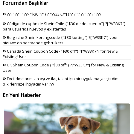
Forumdan Başlıklar
???? ?? ?? ?? {"$30 ??"} ?["W33K7"] (?? ? ?? ??? ?? ?? ??)
Código de cupón de Shein Chile {"$30 de descuento"} ?["W33K7"]
para usuarios nuevos y existentes
Belgische Shein kortingscode {"$30 korting"} ?["W33K7"] voor
nieuwe en bestaande gebruikers
Canada Shein Coupon Code {"$30 off"} ?["W33K7"] for New &
Existing User
UK Shein Coupon Code {"$30 off"} ?["W33K7"] for New & Existing
User
Evcil dostlarımızın aşı ve ilaç takibi için bir uygulama geliştirdim
(Fikirlerinize ihtiyacım var ??)
En Yeni Haberler