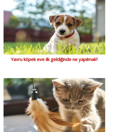
Yavru köpek eve ilk geldiğinde ne yapılmalı?