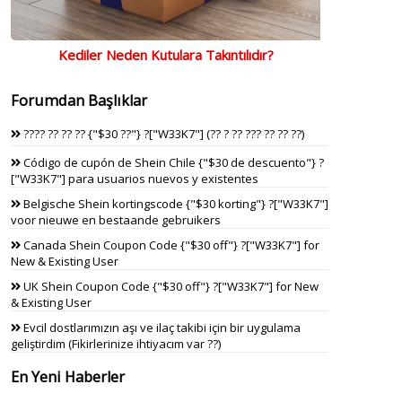
Kediler Neden Kutulara Takıntılıdır?
Forumdan Başlıklar
???? ?? ?? ?? {"$30 ??"} ?["W33K7"] (?? ? ?? ??? ?? ?? ??)
Código de cupón de Shein Chile {"$30 de descuento"} ?
["W33K7"] para usuarios nuevos y existentes
Belgische Shein kortingscode {"$30 korting"} ?["W33K7"]
voor nieuwe en bestaande gebruikers
Canada Shein Coupon Code {"$30 off"} ?["W33K7"] for
New & Existing User
UK Shein Coupon Code {"$30 off"} ?["W33K7"] for New
& Existing User
Evcil dostlarımızın aşı ve ilaç takibi için bir uygulama
geliştirdim (Fikirlerinize ihtiyacım var ??)
En Yeni Haberler