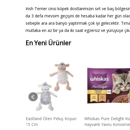
Irish Terrier cinsi köpek dostlarımızın sırt ve baş bölges
da 3 defa mevsim geçişini de hesaba kadar her gün olac
sebeple ara ara banyo yaptırmak çok iyi gelecektir. Tırna
mutlaka en az bir ya da iki saat egzersiz ve yürüyüşe çık
En Yeni Ürünler
 Dokuma
Eastland Öten Peluş Koyun
Whiskas Pure Delight K
Tasması
15 Cm
Hayvanlı Yavru Konserve