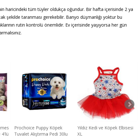
inin haricindeki tüm tüyler oldukça oğundur. Bir hafta içerisinde 2 ya
ak şekilde taranması gerekebilir. Banyo düşmanlığı yoktur bu
klarının rutin kontrolü önemlidir. Ev içerisinde yaşıyorsa her gün
armalısınız.
ümes
Prochoice Puppy Köpek
Yıldız Kedi ve Köpek Elbisesi
 4'lü
Tuvalet Alıştırma Pedi 30lu
XL