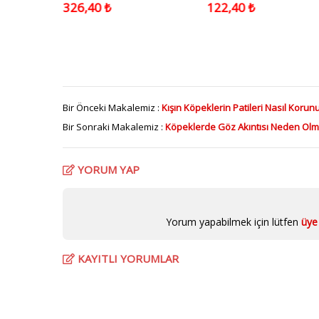
 4x110 Cm
326,40 ₺
122,40 ₺
Bir Önceki Makalemiz :
Kışın Köpeklerin Patileri Nasıl Korun
Bir Sonraki Makalemiz :
Köpeklerde Göz Akıntısı Neden Olm
YORUM YAP
Yorum yapabilmek için lütfen
üye 
KAYITLI YORUMLAR