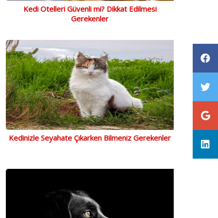
Kedi Otelleri Güvenli mi? Dikkat Edilmesi
Gerekenler
Kedinizle Seyahate Çıkarken Bilmeniz Gerekenler