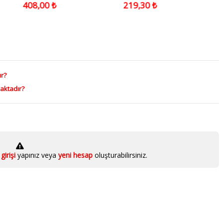
Paket
408,00 ₺
219,30 ₺
ur?
aktadır?
girişi
yapınız veya
yeni hesap
oluşturabilirsiniz.