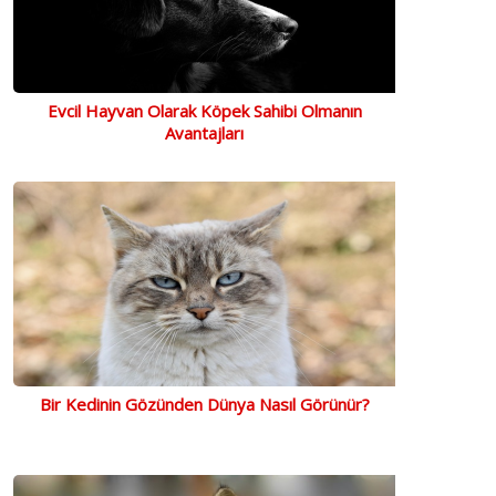
Evcil Hayvan Olarak Köpek Sahibi Olmanın
Avantajları
Bir Kedinin Gözünden Dünya Nasıl Görünür?
Ahşap Baskılı, Kedi Mama
Doggie Comfort Dokuma
Eastl
Seramik Su Kabı Standı
Köpek Gezdirme Tasması
15 C