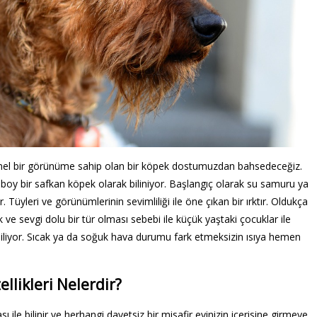
emmel bir görünüme sahip olan bir köpek dostumuzdan bahsedeceğiz.
a boy bir safkan köpek olarak biliniyor. Başlangıç olarak su samuru ya
er. Tüyleri ve görünümlerinin sevimliliği ile öne çıkan bir ırktır. Oldukça
k ve sevgi dolu bir tür olması sebebi ile küçük yaştaki çocuklar ile
tirebiliyor. Sıcak ya da soğuk hava durumu fark etmeksizin ısıya hemen
ellikleri Nelerdir?
ı ile bilinir ve herhangi davetsiz bir misafir evinizin içerisine girmeye