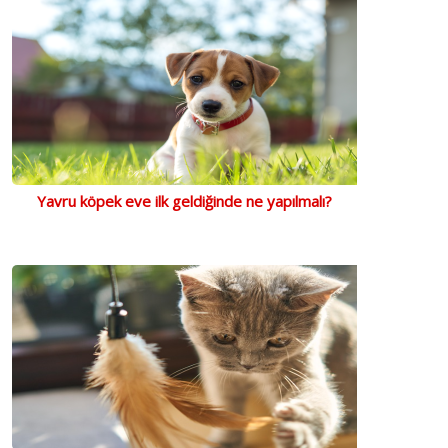
Yavru köpek eve ilk geldiğinde ne yapılmalı?