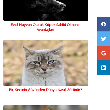
Evcil Hayvan Olarak Köpek Sahibi Olmanın
Avantajları
Bir Kedinin Gözünden Dünya Nasıl Görünür?