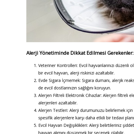
Alerji Yönetiminde Dikkat Edilmesi Gerekenler:
Veteriner Kontrolleri:
Evcil hayvanlarınızı düzenli ol
bir evcil hayvan, alerji riskinizi azaltabilir.
Evde Sigara İçmemek:
Sigara dumanı, alerjik reaks
de evcil dostlarınızın sağlığını koruyun.
Alerjen Filtreli Elektronik Cihazlar:
Alerjen filtreli e
alerjenleri azaltabilir.
Alerjen Testleri:
Alerji durumunuzu belirlemek için bi
spesifik alerjenlere karşı daha etkili bir tedavi pla
Evcil Hayvan Değişiklikleri:
Alerji belirtileriniz şid
hayvan alımını düşünmek bir seçenek olabilir.