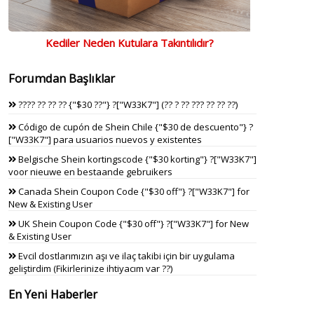
Kediler Neden Kutulara Takıntılıdır?
Forumdan Başlıklar
???? ?? ?? ?? {"$30 ??"} ?["W33K7"] (?? ? ?? ??? ?? ?? ??)
Código de cupón de Shein Chile {"$30 de descuento"} ?
["W33K7"] para usuarios nuevos y existentes
Belgische Shein kortingscode {"$30 korting"} ?["W33K7"]
voor nieuwe en bestaande gebruikers
Canada Shein Coupon Code {"$30 off"} ?["W33K7"] for
New & Existing User
UK Shein Coupon Code {"$30 off"} ?["W33K7"] for New
& Existing User
Evcil dostlarımızın aşı ve ilaç takibi için bir uygulama
geliştirdim (Fikirlerinize ihtiyacım var ??)
En Yeni Haberler