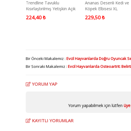
ahtası 60
Trendline Tavuklu
Ananas Desenli Kedi ve
Kısırlaştırılmış Yetişkin Açık
Köpek Elbisesi XL
Kedi Maması 1 Kg
224,40 ₺
229,50 ₺
Bir Önceki Makalemiz :
Evcil Hayvanlarda Doğru Oyuncak S
Bir Sonraki Makalemiz :
Evcil Hayvanlarda Osteoartrit: Belirt
YORUM YAP
Yorum yapabilmek için lütfen
üye 
KAYITLI YORUMLAR