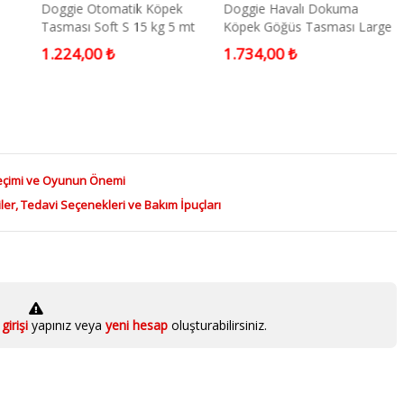
Doggie Otomatik Köpek
Doggie Havalı Dokuma
Tasması Soft S 15 kg 5 mt
Köpek Göğüs Tasması Large
Pembe Small
Mavi 2x55-65 Cm
1.224,00 ₺
1.734,00 ₺
eçimi ve Oyunun Önemi
iler, Tedavi Seçenekleri ve Bakım İpuçları
girişi
yapınız veya
yeni hesap
oluşturabilirsiniz.