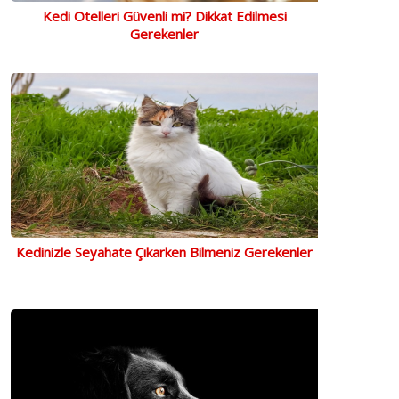
Kedi Otelleri Güvenli mi? Dikkat Edilmesi
Gerekenler
Kedinizle Seyahate Çıkarken Bilmeniz Gerekenler