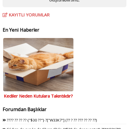
KAYITLI YORUMLAR
En Yeni Haberler
Kediler Neden Kutulara Takıntılıdır?
Forumdan Başlıklar
???? ?? ?? ?? {"$30 ??"} ?["W33K7"] (?? ? ?? ??? ?? ?? ??)