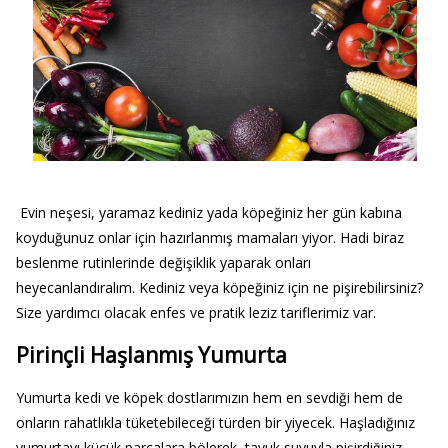
Evin neşesi, yaramaz kediniz yada köpeğiniz her gün kabına
koyduğunuz onlar için hazırlanmış mamaları yiyor. Hadi biraz
beslenme rutinlerinde değişiklik yaparak onları
heyecanlandıralım. Kediniz veya köpeğiniz için ne pişirebilirsiniz?
Size yardımcı olacak enfes ve pratik leziz tariflerimiz var.
Pirinçli Haşlanmış Yumurta
Yumurta kedi ve köpek dostlarımızın hem en sevdiği hem de
onların rahatlıkla tüketebileceği türden bir yiyecek. Haşladığınız
yumurtayı küçük parçalara bölerek, tavuk suyuyla pişirdiğiniz