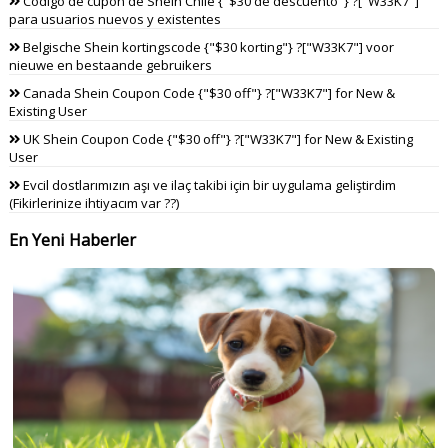
Código de cupón de Shein Chile {"$30 de descuento"} ?["W33K7"]
para usuarios nuevos y existentes
Belgische Shein kortingscode {"$30 korting"} ?["W33K7"] voor
nieuwe en bestaande gebruikers
Canada Shein Coupon Code {"$30 off"} ?["W33K7"] for New &
Existing User
UK Shein Coupon Code {"$30 off"} ?["W33K7"] for New & Existing
User
Evcil dostlarımızın aşı ve ilaç takibi için bir uygulama geliştirdim
(Fikirlerinize ihtiyacım var ??)
En Yeni Haberler