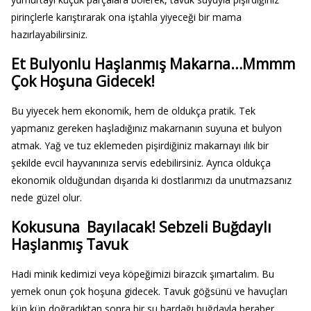
pirinçlerle karıştırarak ona iştahla yiyeceği bir mama
hazırlayabilirsiniz.
Et Bulyonlu Haşlanmış Makarna…Mmmm
Çok Hoşuna Gidecek!
Bu yiyecek hem ekonomik, hem de oldukça pratik. Tek
yapmanız gereken haşladığınız makarnanın suyuna et bulyon
atmak. Yağ ve tuz eklemeden pişirdiğiniz makarnayı ılık bir
şekilde evcil hayvanınıza servis edebilirsiniz. Ayrıca oldukça
ekonomik olduğundan dışarıda ki dostlarımızı da unutmazsanız
nede güzel olur.
Kokusuna Bayılacak! Sebzeli Buğdaylı
Haşlanmış Tavuk
Hadi minik kedimizi veya köpeğimizi birazcık şımartalım. Bu
yemek onun çok hoşuna gidecek. Tavuk göğsünü ve havuçları
küp küp doğradıktan sonra bir su bardağı buğdayla beraber