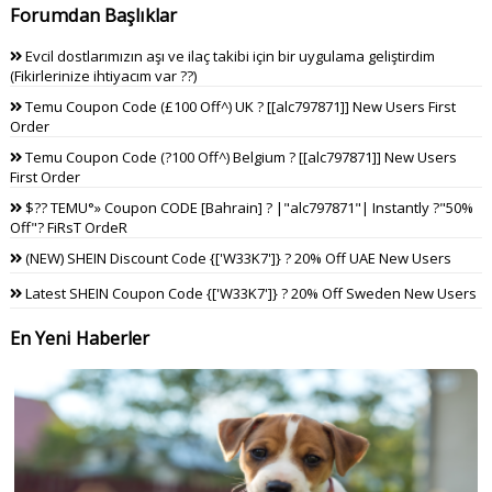
Forumdan Başlıklar
Evcil dostlarımızın aşı ve ilaç takibi için bir uygulama geliştirdim
(Fikirlerinize ihtiyacım var ??)
Temu Coupon Code (£100 Off^) UK ? [[alc797871]] New Users First
Order
Temu Coupon Code (?100 Off^) Belgium ? [[alc797871]] New Users
First Order
$?? TEMU°» Coupon CODE [Bahrain] ? |"alc797871"| Instantly ?"50%
Off"? FiRsT OrdeR
(NEW) SHEIN Discount Code {['W33K7']} ? 20% Off UAE New Users
Latest SHEIN Coupon Code {['W33K7']} ? 20% Off Sweden New Users
En Yeni Haberler