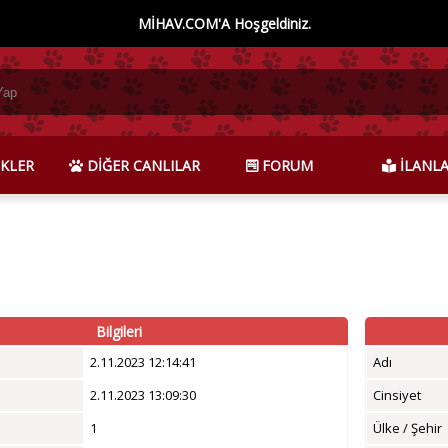
MİHAV.COM'A Hoşgeldiniz.
KLER
DİĞER CANLILAR
FORUM
İLANL
Bilgileri
2.11.2023 12:14:41
Adı
2.11.2023 13:09:30
Cinsiyet
1
Ülke / Şehir