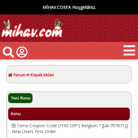
MİHAV.COM'A Hoşgeldiniz.
Forum
Köpek Irkları
Konu
Temu Coupon Code (?100 Off^) Belgium ? [[alc797871]]
New Users First Order