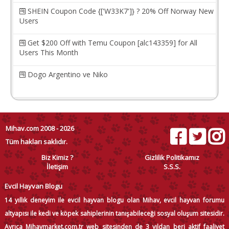
SHEIN Coupon Code {['W33K7']} ? 20% Off Norway New
Users
Get $200 Off with Temu Coupon [alc143359] for All
Users This Month
Dogo Argentino ve Niko
Mihav.com 2008 - 2026
Tüm hakları saklıdır.
Biz Kimiz ?
Gizlilik Politikamız
İletişim
S.S.S.
Evcil Hayvan Blogu
14 yıllık deneyim ile evcil hayvan blogu olan Mihav, evcil hayvan forumu
altyapısı ile kedi ve köpek sahiplerinin tanışabileceği sosyal oluşum sitesidir.
Ayrıca Mihavmarket.com.tr web sitesinden de 3 yıldan beri aktif faaliyet