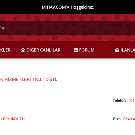
MİHAV.COM'A Hoşgeldiniz.
KLER
DİĞER CANLILAR
FORUM
İLANL
K HİZMETLERİ TİC.LTD.ŞTİ.
Telefon :
021
 / BEYLİKDÜZÜ
Gsm :
0549 4