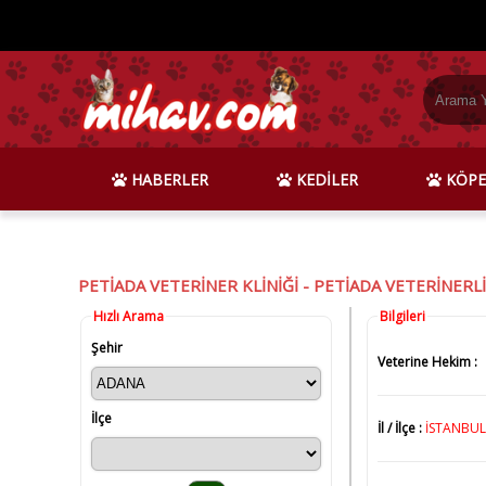
HABERLER
KEDİLER
KÖPE
PETİADA VETERİNER KLİNİĞİ - PETİADA VETERİNERLİ
Hızlı Arama
Bilgileri
Şehir
Veterine Hekim :
İlçe
İl / İlçe :
İSTANBUL