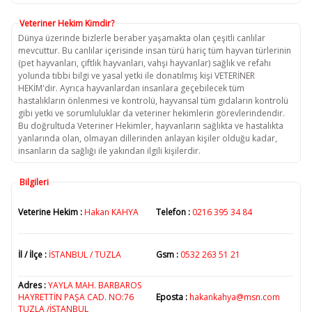
Veteriner Hekim Kimdir?
Dünya üzerinde bizlerle beraber yaşamakta olan çeşitli canlılar
mevcuttur. Bu canlılar içerisinde insan türü hariç tüm hayvan türlerinin
(pet hayvanları, çiftlik hayvanları, vahşi hayvanlar) sağlık ve refahı
yolunda tıbbi bilgi ve yasal yetki ile donatılmış kişi VETERİNER
HEKİM'dir. Ayrıca hayvanlardan insanlara geçebilecek tüm
hastalıkların önlenmesi ve kontrolü, hayvansal tüm gıdaların kontrolü
gibi yetki ve sorumluluklar da veteriner hekimlerin görevlerindendir.
Bu doğrultuda Veteriner Hekimler, hayvanların sağlıkta ve hastalıkta
yanlarında olan, olmayan dillerinden anlayan kişiler olduğu kadar,
insanların da sağlığı ile yakından ilgili kişilerdir.
Bilgileri
Veterine Hekim :
Hakan KAHYA
Telefon :
0216 395 34 84
İl / İlçe :
İSTANBUL / TUZLA
Gsm :
0532 263 51 21
Adres :
YAYLA MAH. BARBAROS
HAYRETTİN PAŞA CAD. NO:76
Eposta :
hakankahya@msn.com
TUZLA /İSTANBUL