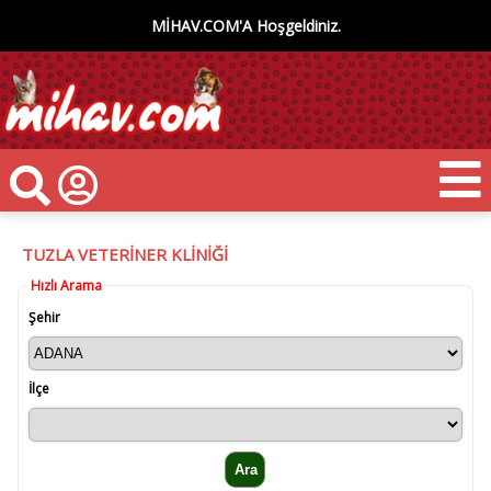
MİHAV.COM'A Hoşgeldiniz.
TUZLA VETERİNER KLİNİĞİ
Hızlı Arama
Şehir
İlçe