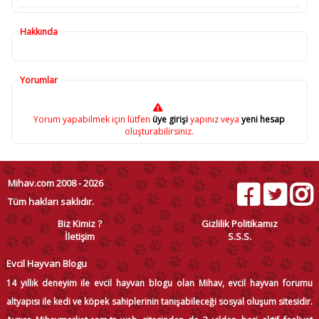
Hakkında
Yorumlar
Yorum yapabilmek için lütfen
üye girişi
yapınız veya
yeni hesap
oluşturabilirsiniz.
Mihav.com 2008 - 2026
Tüm hakları saklıdır.
Biz Kimiz ?
Gizlilik Politikamız
İletişim
S.S.S.
Evcil Hayvan Blogu
14 yıllık deneyim ile evcil hayvan blogu olan Mihav, evcil hayvan forumu
altyapısı ile kedi ve köpek sahiplerinin tanışabileceği sosyal oluşum sitesidir.