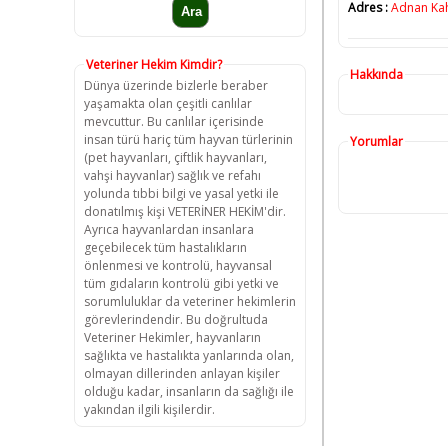
Adres :
Adnan Kahv
Veteriner Hekim Kimdir?
Hakkında
Dünya üzerinde bizlerle beraber
yaşamakta olan çeşitli canlılar
mevcuttur. Bu canlılar içerisinde
insan türü hariç tüm hayvan türlerinin
Yorumlar
(pet hayvanları, çiftlik hayvanları,
vahşi hayvanlar) sağlık ve refahı
yolunda tıbbi bilgi ve yasal yetki ile
donatılmış kişi VETERİNER HEKİM'dir.
Ayrıca hayvanlardan insanlara
geçebilecek tüm hastalıkların
önlenmesi ve kontrolü, hayvansal
tüm gıdaların kontrolü gibi yetki ve
sorumluluklar da veteriner hekimlerin
görevlerindendir. Bu doğrultuda
Veteriner Hekimler, hayvanların
sağlıkta ve hastalıkta yanlarında olan,
olmayan dillerinden anlayan kişiler
olduğu kadar, insanların da sağlığı ile
yakından ilgili kişilerdir.