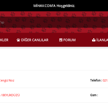
MİHAV.COM'A Hoşgeldiniz.
KLER
DİĞER CANLILAR
FORUM
İLANL
Cengiz Noz
Telefon :
021
 / BEYLİKDÜZÜ
Gsm :