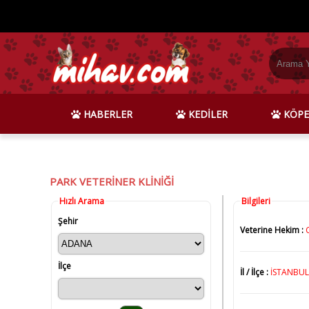
HABERLER
KEDİLER
KÖPE
PARK VETERİNER KLİNİĞİ
Hızlı Arama
Bilgileri
Şehir
Veterine Hekim :
İlçe
İl / İlçe :
İSTANBUL