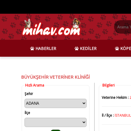
HABERLER
KEDİLER
KÖPE
BÜYÜKŞEHİR VETERİNER KLİNİĞİ
Hızlı Arama
Bilgileri
Şehir
Veterine Hekim :
İlçe
İl / İlçe :
İSTANBUL