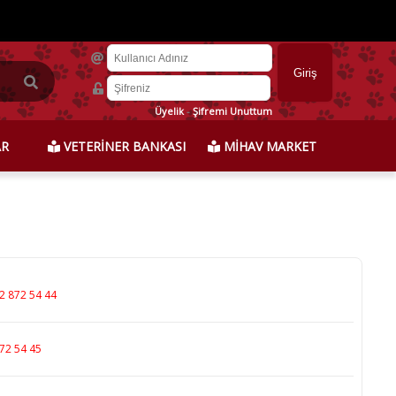
Üyelik
-
Şifremi Unuttum
AR
VETERİNER BANKASI
MİHAV MARKET
2 872 54 44
72 54 45