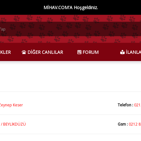
MİHAV.COM'A Hoşgeldiniz.
KLER
DİĞER CANLILAR
FORUM
İLANL
Zeynep Keser
Telefon :
021
 / BEYLİKDÜZÜ
Gsm :
0212 8