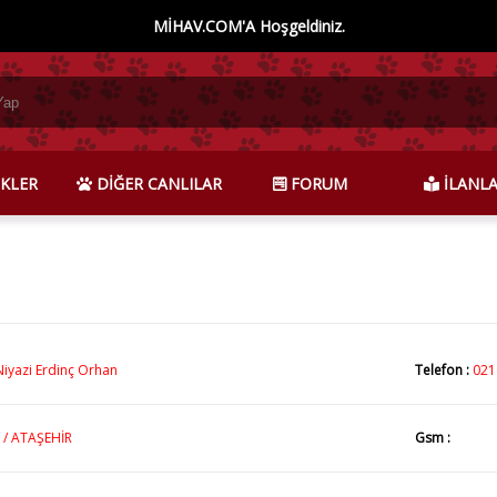
MİHAV.COM'A Hoşgeldiniz.
KLER
DİĞER CANLILAR
FORUM
İLANL
Niyazi Erdinç Orhan
Telefon :
021
 / ATAŞEHİR
Gsm :