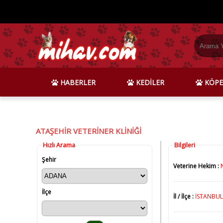
HABERLER
KEDİLER
KÖPE
ATAŞEHİR VETERİNER KLİNİĞİ
Hızlı Arama
Bilgileri
Şehir
Veterine Hekim :
İlçe
İl / İlçe :
İSTANBUL