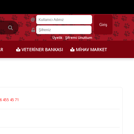
Üyelik
-
Şifremi Unuttum
AR
VETERİNER BANKASI
MİHAV MARKET
6 455 45 71