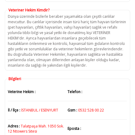
Veteriner Hekim Kimdir?
Dünya üzerinde bizlerle beraber yaşamakta olan çeşitli canlılar
mevcuttur. Bu canlılar içerisinde insan türü hariç tüm hayvan türlerinin
(pet hayvanları, çiftlik hayvanları, vahşi hayvanlar) sağlık ve refahı
yolunda tıbbi bilgi ve yasal yetki ile donatılmış kişi VETERİNER
HEKİM'dir. Ayrıca hayvanlardan insanlara geçebilecek tüm
hastalıkların önlenmesi ve kontrolü, hayvansal tüm gıdaların kontrolü
gibi yetki ve sorumluluklar da veteriner hekimlerin görevlerindendir.
Bu doğrultuda Veteriner Hekimler, hayvanların sağlıkta ve hastalıkta
yanlarında olan, olmayan dillerinden anlayan kişiler olduğu kadar,
insanların da sağlığı ile yakından ilgili kişilerdir.
Bilgileri
Veterine Hekim :
Telefon :
İl / İlçe :
İSTANBUL / ESENYURT
Gsm :
0532 528 00 22
Adres :
Talatpaşa Mah. 1050 Sok.
Eposta :
12 Ntowers Sitesi