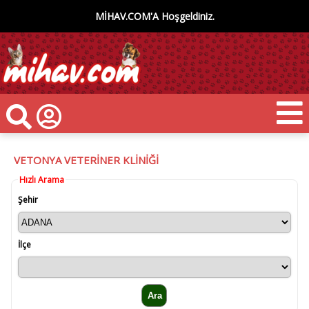
MİHAV.COM'A Hoşgeldiniz.
VETONYA VETERİNER KLİNİĞİ
Hızlı Arama
Şehir
İlçe