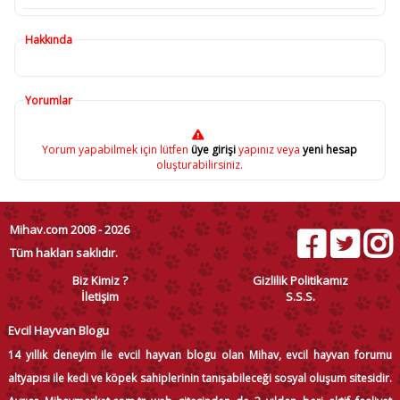
Hakkında
Yorumlar
Yorum yapabilmek için lütfen
üye girişi
yapınız veya
yeni hesap
oluşturabilirsiniz.
Mihav.com 2008 - 2026
Tüm hakları saklıdır.
Biz Kimiz ?
Gizlilik Politikamız
İletişim
S.S.S.
Evcil Hayvan Blogu
14 yıllık deneyim ile evcil hayvan blogu olan Mihav, evcil hayvan forumu
altyapısı ile kedi ve köpek sahiplerinin tanışabileceği sosyal oluşum sitesidir.