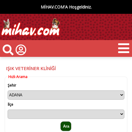
MİHAV.COM'A Hoşgeldiniz.
IŞIK VETERİNER KLİNİĞİ
Hızlı Arama
Şehir
İlçe