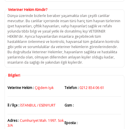
Veteriner Hekim Kimdir?
Dünya üzerinde bizlerle beraber yaşamakta olan çeşitli canlılar
mevcuttur. Bu canlılar içerisinde insan türü hariç tüm hayvan türlerinin
(pet hayvanları, çiftlik hayvanları, vahşi hayvanlar) sağlık ve refahı
yolunda tıbbi bilgi ve yasal yetki ile donatılmış kişi VETERİNER
HEKİM'dir. Ayrıca hayvanlardan insanlara geçebilecek tüm
hastalıkların önlenmesi ve kontrolü, hayvansal tüm gıdaların kontrolü
gibi yetki ve sorumluluklar da veteriner hekimlerin görevlerindendir.
Bu doğrultuda Veteriner Hekimler, hayvanların sağlıkta ve hastalıkta
yanlarında olan, olmayan dillerinden anlayan kişiler olduğu kadar,
insanların da sağlığı ile yakından ilgili kişilerdir.
Bilgileri
Veterine Hekim :
Çiğdem Işık
Telefon :
0212 854 06 61
İl / İlçe :
İSTANBUL / ESENYURT
Gsm :
Adres :
Cumhuriyet Mah. 1997. Sok.
Eposta :
3/A