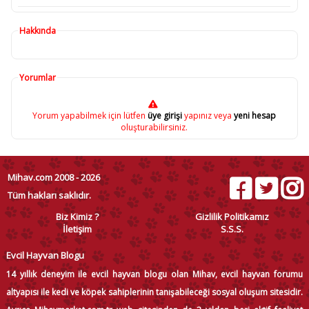
Hakkında
Yorumlar
Yorum yapabilmek için lütfen
üye girişi
yapınız veya
yeni hesap
oluşturabilirsiniz.
Mihav.com 2008 - 2026
Tüm hakları saklıdır.
Biz Kimiz ?
Gizlilik Politikamız
İletişim
S.S.S.
Evcil Hayvan Blogu
14 yıllık deneyim ile evcil hayvan blogu olan Mihav, evcil hayvan forumu
altyapısı ile kedi ve köpek sahiplerinin tanışabileceği sosyal oluşum sitesidir.