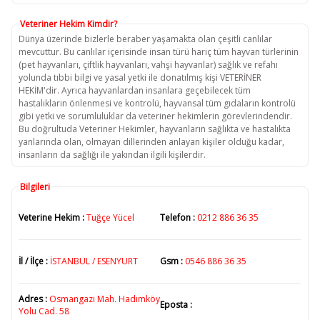
Veteriner Hekim Kimdir?
Dünya üzerinde bizlerle beraber yaşamakta olan çeşitli canlılar
mevcuttur. Bu canlılar içerisinde insan türü hariç tüm hayvan türlerinin
(pet hayvanları, çiftlik hayvanları, vahşi hayvanlar) sağlık ve refahı
yolunda tıbbi bilgi ve yasal yetki ile donatılmış kişi VETERİNER
HEKİM'dir. Ayrıca hayvanlardan insanlara geçebilecek tüm
hastalıkların önlenmesi ve kontrolü, hayvansal tüm gıdaların kontrolü
gibi yetki ve sorumluluklar da veteriner hekimlerin görevlerindendir.
Bu doğrultuda Veteriner Hekimler, hayvanların sağlıkta ve hastalıkta
yanlarında olan, olmayan dillerinden anlayan kişiler olduğu kadar,
insanların da sağlığı ile yakından ilgili kişilerdir.
Bilgileri
Veterine Hekim :
Tuğçe Yücel
Telefon :
0212 886 36 35
İl / İlçe :
İSTANBUL / ESENYURT
Gsm :
0546 886 36 35
Adres :
Osmangazi Mah. Hadımköy
Eposta :
Yolu Cad. 58