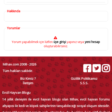
Hakkında
Yorumlar
Yorum yapabilmek için lütfen
üye girişi
yapınız veya
yeni hesap
oluşturabilirsiniz.
Mihav.com 2008 - 2026
Tüm hakları saklıdır.
Biz Kimiz ?
Gizlilik Politikamız
İletişim
S.S.S.
Evcil Hayvan Blogu
14 yıllık deneyim ile evcil hayvan blogu olan Mihav, evcil hayvan forumu
altyapısı ile kedi ve köpek sahiplerinin tanışabileceği sosyal oluşum sitesidir.