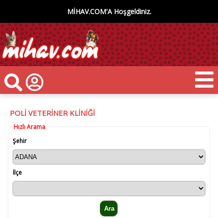
MİHAV.COM'A Hoşgeldiniz.
POLİ VETERİNER KLİNİĞİ
Hızlı Arama
Şehir
İlçe