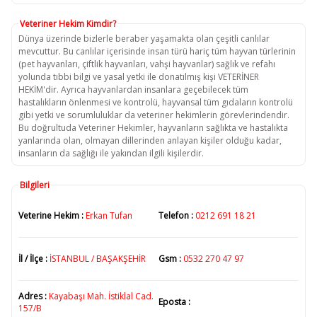
Veteriner Hekim Kimdir?
Dünya üzerinde bizlerle beraber yaşamakta olan çeşitli canlılar
mevcuttur. Bu canlılar içerisinde insan türü hariç tüm hayvan türlerinin
(pet hayvanları, çiftlik hayvanları, vahşi hayvanlar) sağlık ve refahı
yolunda tıbbi bilgi ve yasal yetki ile donatılmış kişi VETERİNER
HEKİM'dir. Ayrıca hayvanlardan insanlara geçebilecek tüm
hastalıkların önlenmesi ve kontrolü, hayvansal tüm gıdaların kontrolü
gibi yetki ve sorumluluklar da veteriner hekimlerin görevlerindendir.
Bu doğrultuda Veteriner Hekimler, hayvanların sağlıkta ve hastalıkta
yanlarında olan, olmayan dillerinden anlayan kişiler olduğu kadar,
insanların da sağlığı ile yakından ilgili kişilerdir.
Bilgileri
Veterine Hekim :
Erkan Tufan
Telefon :
0212 691 18 21
İl / İlçe :
İSTANBUL / BAŞAKŞEHİR
Gsm :
0532 270 47 97
Adres :
Kayabaşı Mah. İstiklal Cad.
Eposta :
157/B