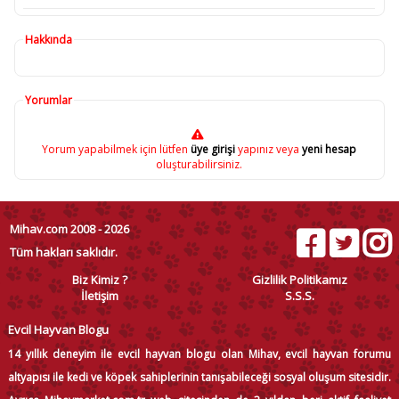
Hakkında
Yorumlar
Yorum yapabilmek için lütfen
üye girişi
yapınız veya
yeni hesap
oluşturabilirsiniz.
Mihav.com 2008 - 2026
Tüm hakları saklıdır.
Biz Kimiz ?
Gizlilik Politikamız
İletişim
S.S.S.
Evcil Hayvan Blogu
14 yıllık deneyim ile evcil hayvan blogu olan Mihav, evcil hayvan forumu
altyapısı ile kedi ve köpek sahiplerinin tanışabileceği sosyal oluşum sitesidir.