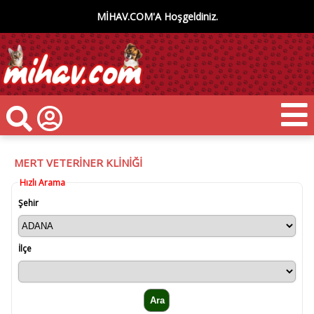
MİHAV.COM'A Hoşgeldiniz.
MERT VETERİNER KLİNİĞİ
Hızlı Arama
Şehir
İlçe