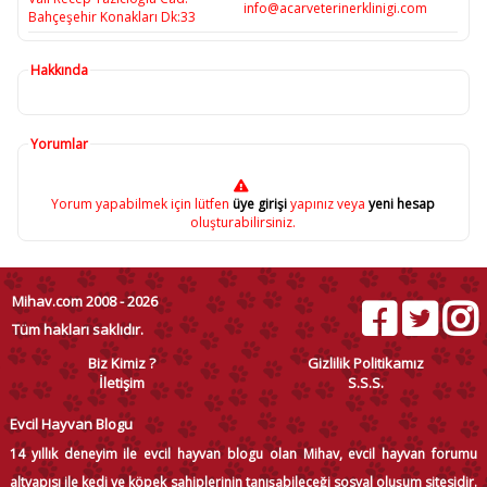
info@acarveterinerklinigi.com
Bahçeşehir Konakları Dk:33
Hakkında
Yorumlar
Yorum yapabilmek için lütfen
üye girişi
yapınız veya
yeni hesap
oluşturabilirsiniz.
Mihav.com 2008 - 2026
Tüm hakları saklıdır.
Biz Kimiz ?
Gizlilik Politikamız
İletişim
S.S.S.
Evcil Hayvan Blogu
14 yıllık deneyim ile evcil hayvan blogu olan Mihav, evcil hayvan forumu
altyapısı ile kedi ve köpek sahiplerinin tanışabileceği sosyal oluşum sitesidir.