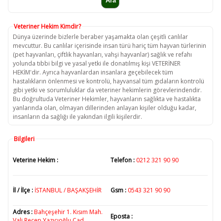
Veteriner Hekim Kimdir?
Dünya üzerinde bizlerle beraber yaşamakta olan çeşitli canlılar
mevcuttur. Bu canlılar içerisinde insan türü hariç tüm hayvan türlerinin
(pet hayvanları, çiftlik hayvanları, vahşi hayvanlar) sağlık ve refahı
yolunda tıbbi bilgi ve yasal yetki ile donatılmış kişi VETERİNER
HEKİM'dir. Ayrıca hayvanlardan insanlara geçebilecek tüm
hastalıkların önlenmesi ve kontrolü, hayvansal tüm gıdaların kontrolü
gibi yetki ve sorumluluklar da veteriner hekimlerin görevlerindendir.
Bu doğrultuda Veteriner Hekimler, hayvanların sağlıkta ve hastalıkta
yanlarında olan, olmayan dillerinden anlayan kişiler olduğu kadar,
insanların da sağlığı ile yakından ilgili kişilerdir.
Bilgileri
Veterine Hekim :
Telefon :
0212 321 90 90
İl / İlçe :
İSTANBUL / BAŞAKŞEHİR
Gsm :
0543 321 90 90
Adres :
Bahçeşehir 1. Kısım Mah.
Eposta :
Vali Recep Yazıcıoğlu Cad.