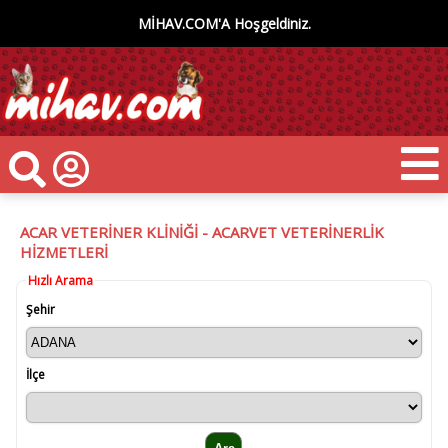
MİHAV.COM'A Hoşgeldiniz.
ACAR VETERİNER KLİNİĞİ - ACARVET VETERİNERLİK
HİZMETLERİ
Hızlı Arama
Şehir
İlçe