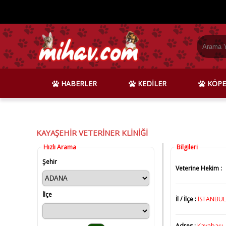
HABERLER
KEDİLER
KÖPE
KAYAŞEHİR VETERİNER KLİNİĞİ
Hızlı Arama
Bilgileri
Şehir
Veterine Hekim :
İlçe
İl / İlçe :
İSTANBUL
Adres :
Kayabaşı, 