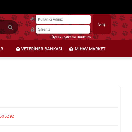
Üyelik
-
Şifremi Unuttum
AR
VETERİNER BANKASI
MİHAV MARKET
50 52 92