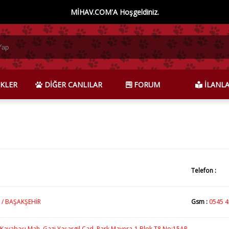
MİHAV.COM'A Hoşgeldiniz.
KLER
DİĞER CANLILAR
FORUM
İLANL
Telefon :
 / BAŞAKŞEHİR
Gsm :
0545 4
Kayabaşı Mah. Gazi Yaşargil Cad. Park Mavera-1 Blok T8 No:15AP,