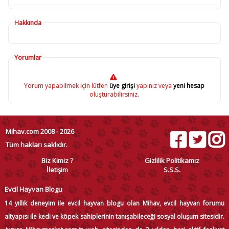
Hakkında
Yorumlar
Yorum yapabilmek için lütfen
üye girişi
yapınız veya
yeni hesap
oluşturabilirsiniz.
Mihav.com 2008 - 2026
Tüm hakları saklıdır.
Biz Kimiz ?
Gizlilik Politikamız
İletişim
S.S.S.
Evcil Hayvan Blogu
14 yıllık deneyim ile evcil hayvan blogu olan Mihav, evcil hayvan forumu
altyapısı ile kedi ve köpek sahiplerinin tanışabileceği sosyal oluşum sitesidir.