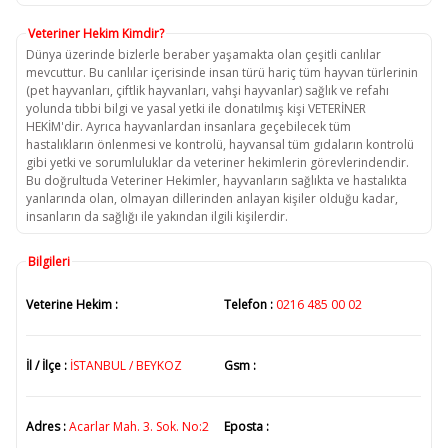
Veteriner Hekim Kimdir?
Dünya üzerinde bizlerle beraber yaşamakta olan çeşitli canlılar
mevcuttur. Bu canlılar içerisinde insan türü hariç tüm hayvan türlerinin
(pet hayvanları, çiftlik hayvanları, vahşi hayvanlar) sağlık ve refahı
yolunda tıbbi bilgi ve yasal yetki ile donatılmış kişi VETERİNER
HEKİM'dir. Ayrıca hayvanlardan insanlara geçebilecek tüm
hastalıkların önlenmesi ve kontrolü, hayvansal tüm gıdaların kontrolü
gibi yetki ve sorumluluklar da veteriner hekimlerin görevlerindendir.
Bu doğrultuda Veteriner Hekimler, hayvanların sağlıkta ve hastalıkta
yanlarında olan, olmayan dillerinden anlayan kişiler olduğu kadar,
insanların da sağlığı ile yakından ilgili kişilerdir.
Bilgileri
Veterine Hekim :
Telefon :
0216 485 00 02
İl / İlçe :
İSTANBUL / BEYKOZ
Gsm :
Adres :
Acarlar Mah. 3. Sok. No:2
Eposta :