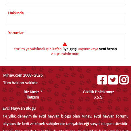
Hakkında
Yorumlar
Yorum yapabilmek için lütfen
üye girişi
yapınız veya
yeni hesap
oluşturabilirsiniz.
Mihav.com 2008 - 2026
Tüm hakları saklıdır.
Biz Kimiz ?
Gizlilik Politikamız
İletişim
S.S.S.
Evcil Hayvan Blogu
14 yıllık deneyim ile evcil hayvan blogu olan Mihav, evcil hayvan forumu
altyapısı ile kedi ve köpek sahiplerinin tanışabileceği sosyal oluşum sitesidir.