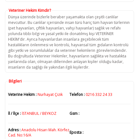
Veteriner Hekim Kimdir?
Dünya üzerinde bizlerle beraber yaşamakta olan çeşitli canlılar
mevcuttur. Bu canlılar içerisinde insan türü hariç tüm hayvan türlerinin
(pet hayvanları, çiftlik hayvanları, vahşi hayvanlar) sağlık ve refahı
yolunda tıbbi bilgi ve yasal yetki ile donatılmış kişi VETERİNER
HEKİM'dir. Ayrıca hayvanlardan insanlara geçebilecek tüm
hastalıkların önlenmesi ve kontrolü, hayvansal tüm gıdaların kontrolü
gibi yetki ve sorumluluklar da veteriner hekimlerin görevlerindendir.
Bu doğrultuda Veteriner Hekimler, hayvanların sağlıkta ve hastalıkta
yanlarında olan, olmayan dillerinden anlayan kişiler olduğu kadar,
insanların da sağlığı ile yakından ilgili kişilerdir.
Bilgileri
Veterine Hekim :
Nurhayat Çizik
Telefon :
0216 332 24 33
İl / İlçe :
İSTANBUL / BEYKOZ
Gsm :
Adres :
Anadolu Hisarı Mah. Körfez
Eposta :
Cad. No:16/A