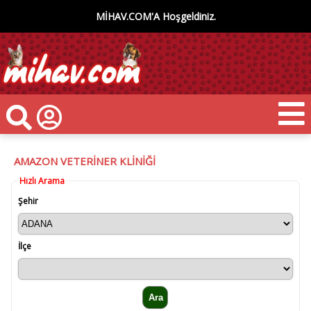
MİHAV.COM'A Hoşgeldiniz.
AMAZON VETERİNER KLİNİĞİ
Hızlı Arama
Şehir
İlçe