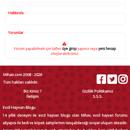
Hakkında
Yorumlar
Yorum yapabilmek için lütfen
üye girişi
yapınız veya
yeni hesap
oluşturabilirsiniz.
Mihav.com 2008 - 2026
Tüm hakları saklıdır.
Biz Kimiz ?
Gizlilik Politikamız
İletişim
S.S.S.
Evcil Hayvan Blogu
14 yıllık deneyim ile evcil hayvan blogu olan Mihav, evcil hayvan forumu
altyapısı ile kedi ve köpek sahiplerinin tanışabileceği sosyal oluşum sitesidir.