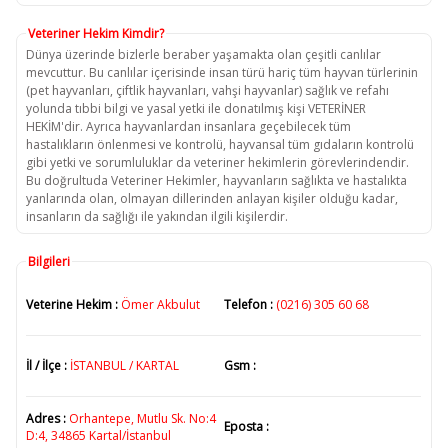
Veteriner Hekim Kimdir?
Dünya üzerinde bizlerle beraber yaşamakta olan çeşitli canlılar
mevcuttur. Bu canlılar içerisinde insan türü hariç tüm hayvan türlerinin
(pet hayvanları, çiftlik hayvanları, vahşi hayvanlar) sağlık ve refahı
yolunda tıbbi bilgi ve yasal yetki ile donatılmış kişi VETERİNER
HEKİM'dir. Ayrıca hayvanlardan insanlara geçebilecek tüm
hastalıkların önlenmesi ve kontrolü, hayvansal tüm gıdaların kontrolü
gibi yetki ve sorumluluklar da veteriner hekimlerin görevlerindendir.
Bu doğrultuda Veteriner Hekimler, hayvanların sağlıkta ve hastalıkta
yanlarında olan, olmayan dillerinden anlayan kişiler olduğu kadar,
insanların da sağlığı ile yakından ilgili kişilerdir.
Bilgileri
Veterine Hekim :
Ömer Akbulut
Telefon :
(0216) 305 60 68
İl / İlçe :
İSTANBUL / KARTAL
Gsm :
Adres :
Orhantepe, Mutlu Sk. No:4
Eposta :
D:4, 34865 Kartal/İstanbul