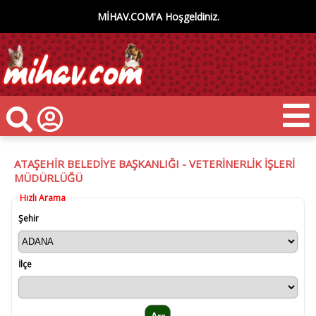
MİHAV.COM'A Hoşgeldiniz.
ATAŞEHİR BELEDİYE BAŞKANLIĞI - VETERİNERLİK İŞLERİ
MÜDÜRLÜĞÜ
Hızlı Arama
Şehir
İlçe