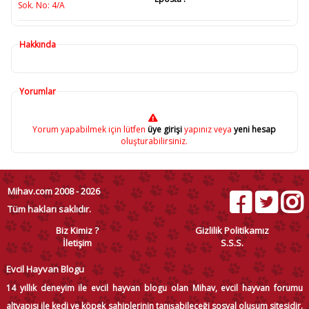
Sok. No: 4/A
Hakkında
Yorumlar
Yorum yapabilmek için lütfen
üye girişi
yapınız veya
yeni hesap
oluşturabilirsiniz.
Mihav.com 2008 - 2026
Tüm hakları saklıdır.
Biz Kimiz ?
Gizlilik Politikamız
İletişim
S.S.S.
Evcil Hayvan Blogu
14 yıllık deneyim ile evcil hayvan blogu olan Mihav, evcil hayvan forumu
altyapısı ile kedi ve köpek sahiplerinin tanışabileceği sosyal oluşum sitesidir.