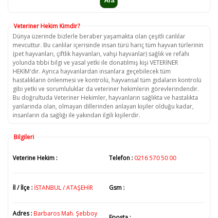
Veteriner Hekim Kimdir?
Dünya üzerinde bizlerle beraber yaşamakta olan çeşitli canlılar
mevcuttur. Bu canlılar içerisinde insan türü hariç tüm hayvan türlerinin
(pet hayvanları, çiftlik hayvanları, vahşi hayvanlar) sağlık ve refahı
yolunda tıbbi bilgi ve yasal yetki ile donatılmış kişi VETERİNER
HEKİM'dir. Ayrıca hayvanlardan insanlara geçebilecek tüm
hastalıkların önlenmesi ve kontrolü, hayvansal tüm gıdaların kontrolü
gibi yetki ve sorumluluklar da veteriner hekimlerin görevlerindendir.
Bu doğrultuda Veteriner Hekimler, hayvanların sağlıkta ve hastalıkta
yanlarında olan, olmayan dillerinden anlayan kişiler olduğu kadar,
insanların da sağlığı ile yakından ilgili kişilerdir.
Bilgileri
Veterine Hekim :
Telefon :
0216 570 50 00
İl / İlçe :
İSTANBUL / ATAŞEHİR
Gsm :
Adres :
Barbaros Mah. Şebboy
Eposta :