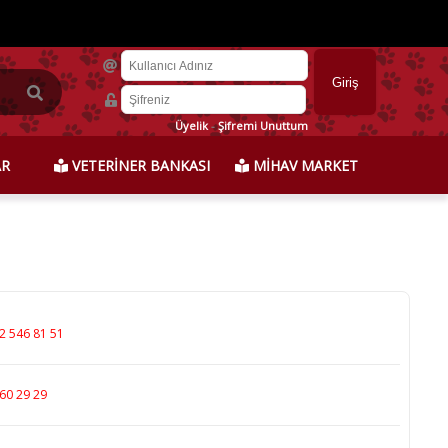
Üyelik
-
Şifremi Unuttum
AR
VETERİNER BANKASI
MİHAV MARKET
2 546 81 51
60 29 29