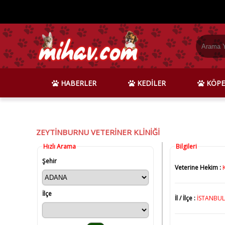
HABERLER
KEDİLER
KÖPE
ZEYTİNBURNU VETERİNER KLİNİĞİ
Hızlı Arama
Bilgileri
Şehir
Veterine Hekim :
İlçe
İl / İlçe :
İSTANBUL 