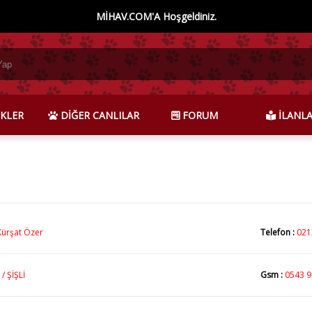
MİHAV.COM'A Hoşgeldiniz.
KLER
DİĞER CANLILAR
FORUM
İLANL
Kürşat Özer
Telefon :
021
/ ŞİŞLİ
Gsm :
0543 9