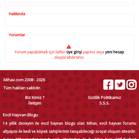
Hakkında
Yorumlar
Yorum yapabilmek için lütfen
üye girişi
yapınız veya
yeni hesap
oluşturabilirsiniz.
Mihav.com 2008 - 2026
Tüm hakları saklıdır.
Biz Kimiz ?
Gizlilik Politikamız
İletişim
S.S.S.
Evcil Hayvan Blogu
14 yıllık deneyim ile evcil hayvan blogu olan Mihav, evcil hayvan forumu
altyapısı ile kedi ve köpek sahiplerinin tanışabileceği sosyal oluşum sitesidir.