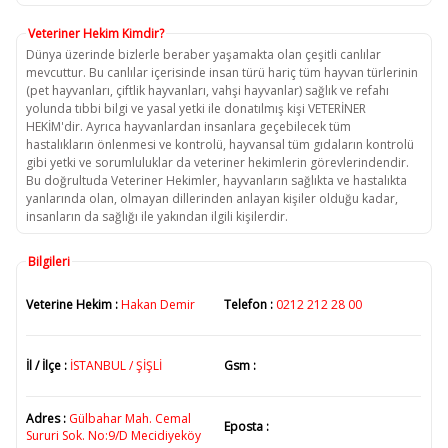
Veteriner Hekim Kimdir?
Dünya üzerinde bizlerle beraber yaşamakta olan çeşitli canlılar
mevcuttur. Bu canlılar içerisinde insan türü hariç tüm hayvan türlerinin
(pet hayvanları, çiftlik hayvanları, vahşi hayvanlar) sağlık ve refahı
yolunda tıbbi bilgi ve yasal yetki ile donatılmış kişi VETERİNER
HEKİM'dir. Ayrıca hayvanlardan insanlara geçebilecek tüm
hastalıkların önlenmesi ve kontrolü, hayvansal tüm gıdaların kontrolü
gibi yetki ve sorumluluklar da veteriner hekimlerin görevlerindendir.
Bu doğrultuda Veteriner Hekimler, hayvanların sağlıkta ve hastalıkta
yanlarında olan, olmayan dillerinden anlayan kişiler olduğu kadar,
insanların da sağlığı ile yakından ilgili kişilerdir.
Bilgileri
Veterine Hekim :
Hakan Demir
Telefon :
0212 212 28 00
İl / İlçe :
İSTANBUL / ŞİŞLİ
Gsm :
Adres :
Gülbahar Mah. Cemal
Eposta :
Sururi Sok. No:9/D Mecidiyeköy