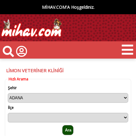
MİHAV.COM'A Hoşgeldiniz.
LİMON VETERİNER KLİNİĞİ
Hızlı Arama
Şehir
İlçe