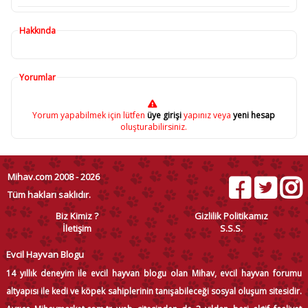
Hakkında
Yorumlar
Yorum yapabilmek için lütfen
üye girişi
yapınız veya
yeni hesap
oluşturabilirsiniz.
Mihav.com 2008 - 2026
Tüm hakları saklıdır.
Biz Kimiz ?
Gizlilik Politikamız
İletişim
S.S.S.
Evcil Hayvan Blogu
14 yıllık deneyim ile evcil hayvan blogu olan Mihav, evcil hayvan forumu
altyapısı ile kedi ve köpek sahiplerinin tanışabileceği sosyal oluşum sitesidir.