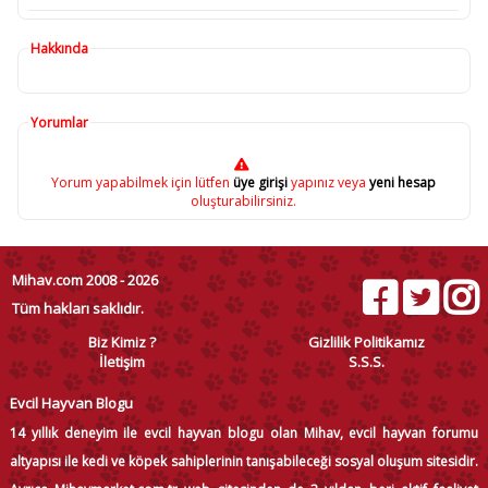
Hakkında
Yorumlar
Yorum yapabilmek için lütfen
üye girişi
yapınız veya
yeni hesap
oluşturabilirsiniz.
Mihav.com 2008 - 2026
Tüm hakları saklıdır.
Biz Kimiz ?
Gizlilik Politikamız
İletişim
S.S.S.
Evcil Hayvan Blogu
14 yıllık deneyim ile evcil hayvan blogu olan Mihav, evcil hayvan forumu
altyapısı ile kedi ve köpek sahiplerinin tanışabileceği sosyal oluşum sitesidir.