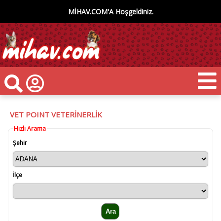
MİHAV.COM'A Hoşgeldiniz.
VET POINT VETERİNERLİK
Hızlı Arama
Şehir
İlçe