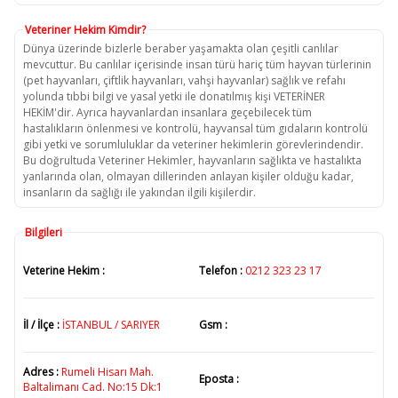
Veteriner Hekim Kimdir?
Dünya üzerinde bizlerle beraber yaşamakta olan çeşitli canlılar
mevcuttur. Bu canlılar içerisinde insan türü hariç tüm hayvan türlerinin
(pet hayvanları, çiftlik hayvanları, vahşi hayvanlar) sağlık ve refahı
yolunda tıbbi bilgi ve yasal yetki ile donatılmış kişi VETERİNER
HEKİM'dir. Ayrıca hayvanlardan insanlara geçebilecek tüm
hastalıkların önlenmesi ve kontrolü, hayvansal tüm gıdaların kontrolü
gibi yetki ve sorumluluklar da veteriner hekimlerin görevlerindendir.
Bu doğrultuda Veteriner Hekimler, hayvanların sağlıkta ve hastalıkta
yanlarında olan, olmayan dillerinden anlayan kişiler olduğu kadar,
insanların da sağlığı ile yakından ilgili kişilerdir.
Bilgileri
Veterine Hekim :
Telefon :
0212 323 23 17
İl / İlçe :
İSTANBUL / SARIYER
Gsm :
Adres :
Rumeli Hisarı Mah.
Eposta :
Baltalimanı Cad. No:15 Dk:1