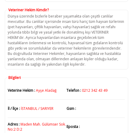
Veteriner Hekim Kimdir?
Dünya üzerinde bizlerle beraber yaşamakta olan çeşitli canlılar
mevcuttur. Bu canlılar içerisinde insan türü hariç tüm hayvan türlerinin
(pet hayvanları, çiftlik hayvanları, vahşi hayvanlar) sağlık ve refahı
yolunda tıbbi bilgi ve yasal yetki ile donatılmış kişi VETERİNER
HEKİM'dir. Ayrıca hayvanlardan insanlara geçebilecek tüm
hastalıkların önlenmesi ve kontrolü, hayvansal tüm gıdaların kontrolü
gibi yetki ve sorumluluklar da veteriner hekimlerin görevlerindendir.
Bu doğrultuda Veteriner Hekimler, hayvanların sağlıkta ve hastalıkta
yanlarında olan, olmayan dillerinden anlayan kişiler olduğu kadar,
insanların da sağlığı ile yakından ilgili kişilerdir.
Bilgileri
Veterine Hekim :
Ayşe Aladağ
Telefon :
0212 342 43 49
İl / İlçe :
İSTANBUL / SARIYER
Gsm :
Adres :
Maden Mah. Gülümser Sok.
Eposta :
No:2 D:2