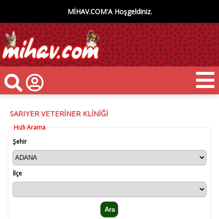
MİHAV.COM'A Hoşgeldiniz.
SARIYER VETERİNER KLİNİĞİ
Hızlı Arama
Şehir
İlçe