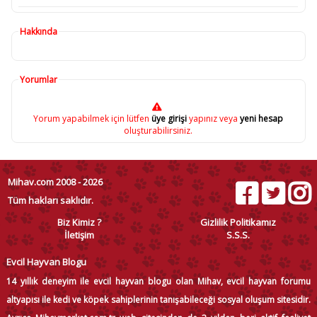
Hakkında
Yorumlar
Yorum yapabilmek için lütfen
üye girişi
yapınız veya
yeni hesap
oluşturabilirsiniz.
Mihav.com 2008 - 2026
Tüm hakları saklıdır.
Biz Kimiz ?
Gizlilik Politikamız
İletişim
S.S.S.
Evcil Hayvan Blogu
14 yıllık deneyim ile evcil hayvan blogu olan Mihav, evcil hayvan forumu
altyapısı ile kedi ve köpek sahiplerinin tanışabileceği sosyal oluşum sitesidir.