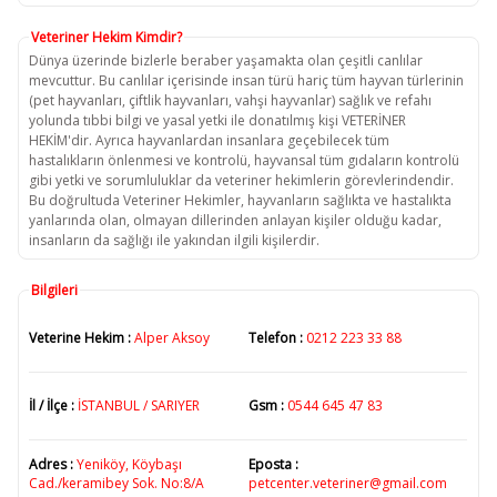
Veteriner Hekim Kimdir?
Dünya üzerinde bizlerle beraber yaşamakta olan çeşitli canlılar
mevcuttur. Bu canlılar içerisinde insan türü hariç tüm hayvan türlerinin
(pet hayvanları, çiftlik hayvanları, vahşi hayvanlar) sağlık ve refahı
yolunda tıbbi bilgi ve yasal yetki ile donatılmış kişi VETERİNER
HEKİM'dir. Ayrıca hayvanlardan insanlara geçebilecek tüm
hastalıkların önlenmesi ve kontrolü, hayvansal tüm gıdaların kontrolü
gibi yetki ve sorumluluklar da veteriner hekimlerin görevlerindendir.
Bu doğrultuda Veteriner Hekimler, hayvanların sağlıkta ve hastalıkta
yanlarında olan, olmayan dillerinden anlayan kişiler olduğu kadar,
insanların da sağlığı ile yakından ilgili kişilerdir.
Bilgileri
Veterine Hekim :
Alper Aksoy
Telefon :
0212 223 33 88
İl / İlçe :
İSTANBUL / SARIYER
Gsm :
0544 645 47 83
Adres :
Yeniköy, Köybaşı
Eposta :
Cad./keramibey Sok. No:8/A
petcenter.veteriner@gmail.com