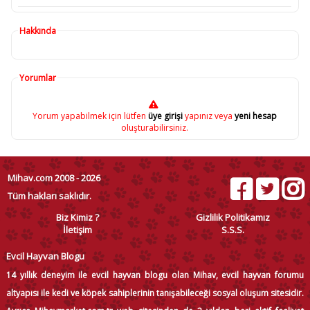
Hakkında
Yorumlar
Yorum yapabilmek için lütfen
üye girişi
yapınız veya
yeni hesap
oluşturabilirsiniz.
Mihav.com 2008 - 2026
Tüm hakları saklıdır.
Biz Kimiz ?
Gizlilik Politikamız
İletişim
S.S.S.
Evcil Hayvan Blogu
14 yıllık deneyim ile evcil hayvan blogu olan Mihav, evcil hayvan forumu
altyapısı ile kedi ve köpek sahiplerinin tanışabileceği sosyal oluşum sitesidir.