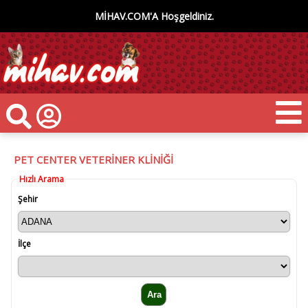
MİHAV.COM'A Hoşgeldiniz.
PET CENTER VETERİNER KLİNİĞİ
Hızlı Arama
Şehir
İlçe