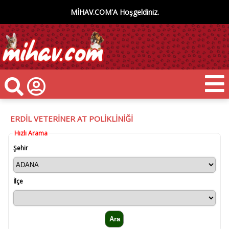
MİHAV.COM'A Hoşgeldiniz.
ERDİL VETERİNER AT POLİKLİNİĞİ
Hızlı Arama
Şehir
İlçe