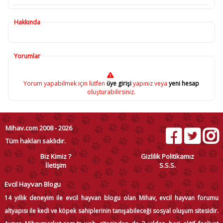
Hakkında
Yorumlar
Yorum yapabilmek için lütfen
üye girişi
yapınız veya
yeni hesap
oluşturabilirsiniz.
Mihav.com 2008 - 2026
Tüm hakları saklıdır.
Biz Kimiz ?
Gizlilik Politikamız
İletişim
S.S.S.
Evcil Hayvan Blogu
14 yıllık deneyim ile evcil hayvan blogu olan Mihav, evcil hayvan forumu
altyapısı ile kedi ve köpek sahiplerinin tanışabileceği sosyal oluşum sitesidir.