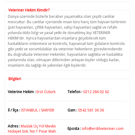
Veteriner Hekim Kimdir?
Dünya üzerinde bizlerle beraber yaşamakta olan çeşitli canlılar
mevcuttur. Bu canlılar içerisinde insan türü hariç tüm hayvan türlerinin
(pet hayvanları, çiftlik hayvanları, vahşi hayvanlar) sağlık ve refahı
yolunda tıbbi bilgi ve yasal yetki ile donatılmış kişi VETERİNER
HEKİM'dir. Ayrıca hayvanlardan insanlara geçebilecek tüm
hastalıkların önlenmesi ve kontrolü, hayvansal tüm gıdaların kontrolü
gibi yetki ve sorumluluklar da veteriner hekimlerin görevlerindendir.
Bu doğrultuda Veteriner Hekimler, hayvanların sağlıkta ve hastalıkta
yanlarında olan, olmayan dillerinden anlayan kişiler olduğu kadar,
insanların da sağlığı ile yakından ilgili kişilerdir.
Bilgileri
Veterine Hekim :
Erol Öztürk
Telefon :
0212 286 02 62
İl / İlçe :
İSTANBUL / SARIYER
Gsm :
0542 581 36 36
Adres :
Maslak Üç Yol Mevkii
Eposta :
info@erdilveteriner.com
Hidayet Sok. No:1 Pınar Mah.