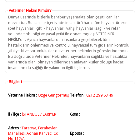
Veteriner Hekim Kimdir?
Dünya üzerinde bizlerle beraber yaşamakta olan çeşitli canlılar
mevcuttur. Bu canlılar içerisinde insan türü hariç tüm hayvan türlerinin
(pet hayvanları, çiftlik hayvanları, vahşi hayvanlar) sağlık ve refahı
yolunda tıbbi bilgi ve yasal yetki ile donatılmış kişi VETERİNER
HEKİM'dir. Ayrıca hayvanlardan insanlara geçebilecek tüm
hastalıkların önlenmesi ve kontrolü, hayvansal tüm gıdaların kontrolü
gibi yetki ve sorumluluklar da veteriner hekimlerin görevlerindendir.
Bu doğrultuda Veteriner Hekimler, hayvanların sağlıkta ve hastalıkta
yanlarında olan, olmayan dillerinden anlayan kişiler olduğu kadar,
insanların da sağlığı ile yakından ilgili kişilerdir.
Bilgileri
Veterine Hekim :
Özge Güngörmüş
Telefon :
0212 299 63 49
İl / İlçe :
İSTANBUL / SARIYER
Gsm :
Adres :
Tarabya, Ferahevler
Mahallesi, Adnan Kahveci Cd.
Eposta :
No:112/A