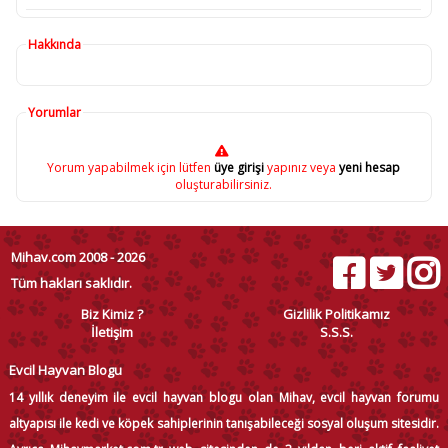
Hakkında
Yorumlar
Yorum yapabilmek için lütfen
üye girişi
yapınız veya
yeni hesap
oluşturabilirsiniz.
Mihav.com 2008 - 2026
Tüm hakları saklıdır.
Biz Kimiz ?
Gizlilik Politikamız
İletişim
S.S.S.
Evcil Hayvan Blogu
14 yıllık deneyim ile evcil hayvan blogu olan Mihav, evcil hayvan forumu
altyapısı ile kedi ve köpek sahiplerinin tanışabileceği sosyal oluşum sitesidir.