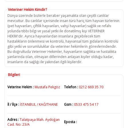
Veteriner Hekim Kimdir?
Dünya üzerinde bizlerle beraber yaşamakta olan çeşitli canlılar
mevcuttur. Bu canlılar içerisinde insan türü hariç tüm hayvan türlerinin
(pet hayvanları, çiftlik hayvanları, vahşi hayvanlar) sağlık ve refahı
yolunda tıbbi bilgi ve yasal yetki ile donatılmış kişi VETERİNER
HEKİM'dir. Ayrıca hayvanlardan insanlara geçebilecek tüm
hastalıkların önlenmesi ve kontrolü, hayvansal tüm gıdaların kontrolü
gibi yetki ve sorumluluklar da veteriner hekimlerin görevlerindendir.
Bu doğrultuda Veteriner Hekimler, hayvanların sağlıkta ve hastalıkta
yanlarında olan, olmayan dillerinden anlayan kişiler olduğu kadar,
insanların da sağlığı ile yakından ilgili kişilerdir.
Bilgileri
Veterine Hekim :
Mustafa Pekgöz
Telefon :
0212 669 35 70
İl / İlçe :
İSTANBUL / KAĞITHANE
Gsm :
0533 475 54 17
Adres :
Talatpaşa Mah. Aydoğan
Eposta :
Cad. No: 23/A