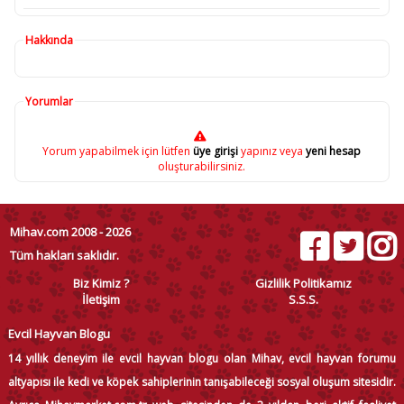
Hakkında
Yorumlar
Yorum yapabilmek için lütfen
üye girişi
yapınız veya
yeni hesap
oluşturabilirsiniz.
Mihav.com 2008 - 2026
Tüm hakları saklıdır.
Biz Kimiz ?
Gizlilik Politikamız
İletişim
S.S.S.
Evcil Hayvan Blogu
14 yıllık deneyim ile evcil hayvan blogu olan Mihav, evcil hayvan forumu
altyapısı ile kedi ve köpek sahiplerinin tanışabileceği sosyal oluşum sitesidir.