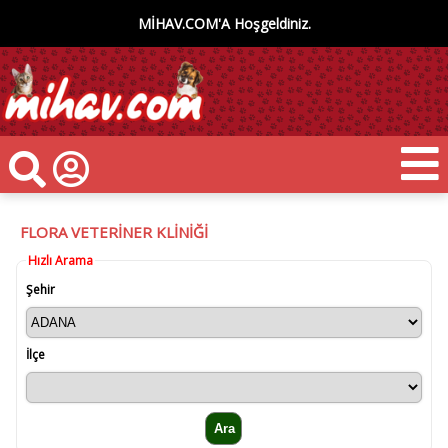
MİHAV.COM'A Hoşgeldiniz.
FLORA VETERİNER KLİNİĞİ
Hızlı Arama
Şehir
İlçe