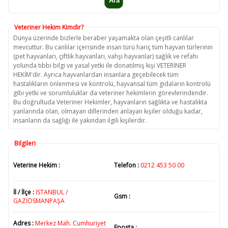
Veteriner Hekim Kimdir?
Dünya üzerinde bizlerle beraber yaşamakta olan çeşitli canlılar
mevcuttur. Bu canlılar içerisinde insan türü hariç tüm hayvan türlerinin
(pet hayvanları, çiftlik hayvanları, vahşi hayvanlar) sağlık ve refahı
yolunda tıbbi bilgi ve yasal yetki ile donatılmış kişi VETERİNER
HEKİM'dir. Ayrıca hayvanlardan insanlara geçebilecek tüm
hastalıkların önlenmesi ve kontrolü, hayvansal tüm gıdaların kontrolü
gibi yetki ve sorumluluklar da veteriner hekimlerin görevlerindendir.
Bu doğrultuda Veteriner Hekimler, hayvanların sağlıkta ve hastalıkta
yanlarında olan, olmayan dillerinden anlayan kişiler olduğu kadar,
insanların da sağlığı ile yakından ilgili kişilerdir.
Bilgileri
Veterine Hekim :
Telefon :
0212 453 50 00
İl / İlçe :
İSTANBUL /
Gsm :
GAZİOSMANPAŞA
Adres :
Merkez Mah. Cumhuriyet
Eposta :