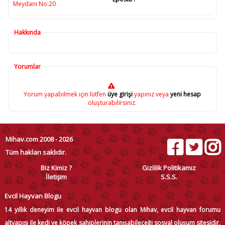
Meydanı No:20
Hakkında
Yorumlar
Yorum yapabilmek için lütfen
üye girişi
yapınız veya
yeni hesap
oluşturabilirsiniz.
Mihav.com 2008 - 2026
Tüm hakları saklıdır.
Biz Kimiz ?
Gizlilik Politikamız
İletişim
S.S.S.
Evcil Hayvan Blogu
14 yıllık deneyim ile evcil hayvan blogu olan Mihav, evcil hayvan forumu
altyapısı ile kedi ve köpek sahiplerinin tanışabileceği sosyal oluşum sitesidir.