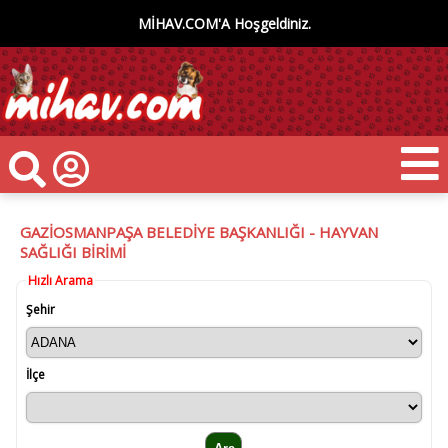
MİHAV.COM'A Hoşgeldiniz.
GAZİOSMANPAŞA BELEDİYE BAŞKANLIĞI - HAYVAN
SAĞLIĞI BİRİMİ
Hızlı Arama
Şehir
İlçe