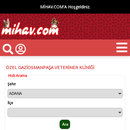
MİHAV.COM'A Hoşgeldiniz.
ÖZEL GAZİOSMANPAŞA VETERİNER KLİNİĞİ
Hızlı Arama
Şehir
İlçe