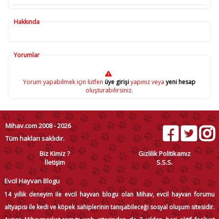
Hakkında
Yorumlar
Yorum yapabilmek için lütfen
üye girişi
yapınız veya
yeni hesap
oluşturabilirsiniz.
Mihav.com 2008 - 2026
Tüm hakları saklıdır.
Biz Kimiz ?
Gizlilik Politikamız
İletişim
S.S.S.
Evcil Hayvan Blogu
14 yıllık deneyim ile evcil hayvan blogu olan Mihav, evcil hayvan forumu
altyapısı ile kedi ve köpek sahiplerinin tanışabileceği sosyal oluşum sitesidir.