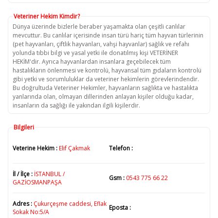
Veteriner Hekim Kimdir?
Dünya üzerinde bizlerle beraber yaşamakta olan çeşitli canlılar
mevcuttur. Bu canlılar içerisinde insan türü hariç tüm hayvan türlerinin
(pet hayvanları, çiftlik hayvanları, vahşi hayvanlar) sağlık ve refahı
yolunda tıbbi bilgi ve yasal yetki ile donatılmış kişi VETERİNER
HEKİM'dir. Ayrıca hayvanlardan insanlara geçebilecek tüm
hastalıkların önlenmesi ve kontrolü, hayvansal tüm gıdaların kontrolü
gibi yetki ve sorumluluklar da veteriner hekimlerin görevlerindendir.
Bu doğrultuda Veteriner Hekimler, hayvanların sağlıkta ve hastalıkta
yanlarında olan, olmayan dillerinden anlayan kişiler olduğu kadar,
insanların da sağlığı ile yakından ilgili kişilerdir.
Bilgileri
Veterine Hekim :
Elif Çakmak
Telefon :
İl / İlçe :
İSTANBUL /
Gsm :
0543 775 66 22
GAZİOSMANPAŞA
Adres :
Çukurçeşme caddesi, Eflak
Eposta :
Sokak No:5/A