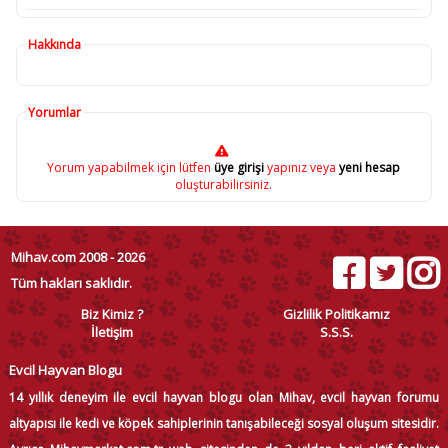
Hakkında
Yorumlar
Yorum yapabilmek için lütfen
üye girişi
yapınız veya
yeni hesap
oluşturabilirsiniz.
Mihav.com 2008 - 2026
Tüm hakları saklıdır.
Biz Kimiz ?
Gizlilik Politikamız
İletişim
S.S.S.
Evcil Hayvan Blogu
14 yıllık deneyim ile evcil hayvan blogu olan Mihav, evcil hayvan forumu
altyapısı ile kedi ve köpek sahiplerinin tanışabileceği sosyal oluşum sitesidir.