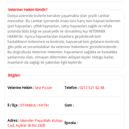
Veteriner Hekim Kimdir?
Dünya üzerinde bizlerle beraber yaşamakta olan çeşitli canlılar
mevcuttur. Bu canlılar içerisinde insan türü hariç tüm hayvan türlerinin
(pet hayvanları, çiftlik hayvanları, vahşi hayvanlar) sağlık ve refahı
yolunda tıbbi bilgi ve yasal yetki ile donatılmış kişi VETERİNER
HEKİM'dir. Ayrıca hayvanlardan insanlara geçebilecek tüm
hastalıkların önlenmesi ve kontrolü, hayvansal tüm gıdaların kontrolü
gibi yetki ve sorumluluklar da veteriner hekimlerin görevlerindendir.
Bu doğrultuda Veteriner Hekimler, hayvanların sağlıkta ve hastalıkta
yanlarında olan, olmayan dillerinden anlayan kişiler olduğu kadar,
insanların da sağlığı ile yakından ilgili kişilerdir.
Bilgileri
Veterine Hekim :
Sevi Pozan
Telefon :
0212 521 82 48
İl / İlçe :
İSTANBUL / FATİH
Gsm :
Adres :
İskender Paşa Mah, Kıztaşı
Eposta :
Cad, Açıklar Sk No:28/B