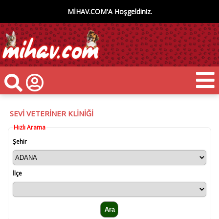
MİHAV.COM'A Hoşgeldiniz.
SEVİ VETERİNER KLİNİĞİ
Hızlı Arama
Şehir
İlçe