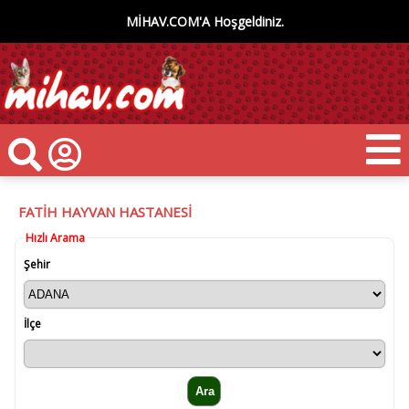
MİHAV.COM'A Hoşgeldiniz.
FATİH HAYVAN HASTANESİ
Hızlı Arama
Şehir
İlçe