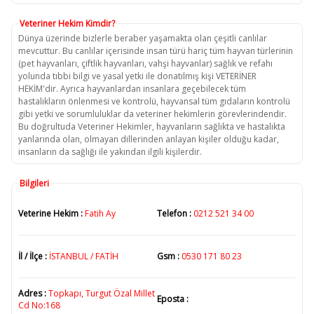
Veteriner Hekim Kimdir?
Dünya üzerinde bizlerle beraber yaşamakta olan çeşitli canlılar
mevcuttur. Bu canlılar içerisinde insan türü hariç tüm hayvan türlerinin
(pet hayvanları, çiftlik hayvanları, vahşi hayvanlar) sağlık ve refahı
yolunda tıbbi bilgi ve yasal yetki ile donatılmış kişi VETERİNER
HEKİM'dir. Ayrıca hayvanlardan insanlara geçebilecek tüm
hastalıkların önlenmesi ve kontrolü, hayvansal tüm gıdaların kontrolü
gibi yetki ve sorumluluklar da veteriner hekimlerin görevlerindendir.
Bu doğrultuda Veteriner Hekimler, hayvanların sağlıkta ve hastalıkta
yanlarında olan, olmayan dillerinden anlayan kişiler olduğu kadar,
insanların da sağlığı ile yakından ilgili kişilerdir.
Bilgileri
Veterine Hekim :
Fatih Ay
Telefon :
0212 521 34 00
İl / İlçe :
İSTANBUL / FATİH
Gsm :
0530 171 80 23
Adres :
Topkapı, Turgut Özal Millet
Eposta :
Cd No:168