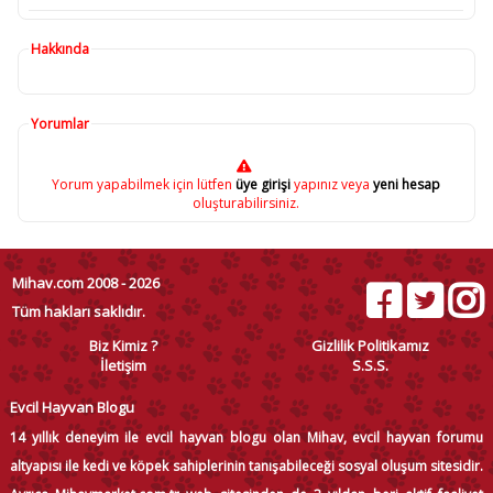
Hakkında
Yorumlar
Yorum yapabilmek için lütfen
üye girişi
yapınız veya
yeni hesap
oluşturabilirsiniz.
Mihav.com 2008 - 2026
Tüm hakları saklıdır.
Biz Kimiz ?
Gizlilik Politikamız
İletişim
S.S.S.
Evcil Hayvan Blogu
14 yıllık deneyim ile evcil hayvan blogu olan Mihav, evcil hayvan forumu
altyapısı ile kedi ve köpek sahiplerinin tanışabileceği sosyal oluşum sitesidir.