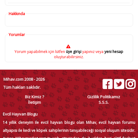
Hakkında
Yorumlar
Yorum yapabilmek için lütfen
üye girişi
yapınız veya
yeni hesap
oluşturabilirsiniz.
Mihav.com 2008 - 2026
Tüm hakları saklıdır.
Biz Kimiz ?
Gizlilik Politikamız
İletişim
S.S.S.
Evcil Hayvan Blogu
14 yıllık deneyim ile evcil hayvan blogu olan Mihav, evcil hayvan forumu
altyapısı ile kedi ve köpek sahiplerinin tanışabileceği sosyal oluşum sitesidir.