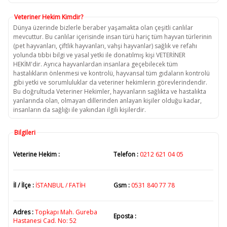
Veteriner Hekim Kimdir?
Dünya üzerinde bizlerle beraber yaşamakta olan çeşitli canlılar
mevcuttur. Bu canlılar içerisinde insan türü hariç tüm hayvan türlerinin
(pet hayvanları, çiftlik hayvanları, vahşi hayvanlar) sağlık ve refahı
yolunda tıbbi bilgi ve yasal yetki ile donatılmış kişi VETERİNER
HEKİM'dir. Ayrıca hayvanlardan insanlara geçebilecek tüm
hastalıkların önlenmesi ve kontrolü, hayvansal tüm gıdaların kontrolü
gibi yetki ve sorumluluklar da veteriner hekimlerin görevlerindendir.
Bu doğrultuda Veteriner Hekimler, hayvanların sağlıkta ve hastalıkta
yanlarında olan, olmayan dillerinden anlayan kişiler olduğu kadar,
insanların da sağlığı ile yakından ilgili kişilerdir.
Bilgileri
Veterine Hekim :
Telefon :
0212 621 04 05
İl / İlçe :
İSTANBUL / FATİH
Gsm :
0531 840 77 78
Adres :
Topkapı Mah. Gureba
Eposta :
Hastanesi Cad. No: 52