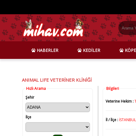
HABERLER
KEDİLER
KÖPE
ANIMAL LIFE VETERİNER KLİNİĞİ
Hızlı Arama
Bilgileri
Şehir
Veterine Hekim :
İlçe
İl / İlçe :
İSTANBUL