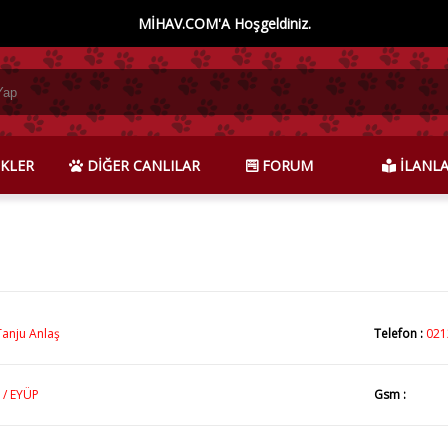
MİHAV.COM'A Hoşgeldiniz.
KLER
DİĞER CANLILAR
FORUM
İLANL
Tanju Anlaş
Telefon :
021
 / EYÜP
Gsm :