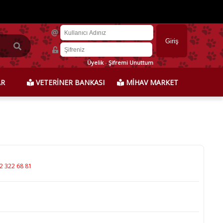
Üyelik
-
Şifremi Unuttum
AR
VETERİNER BANKASI
MİHAV MARKET
2 322 68 81