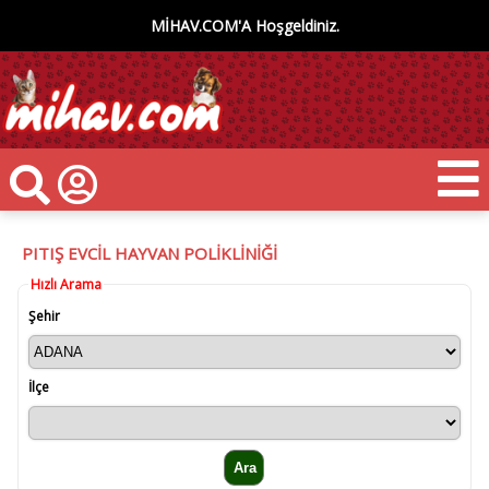
MİHAV.COM'A Hoşgeldiniz.
PITIŞ EVCİL HAYVAN POLİKLİNİĞİ
Hızlı Arama
Şehir
İlçe