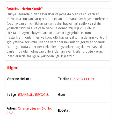
Veteriner Hekim Kimdir?
Dünya üzerinde bizlerle beraber yaşamakta olan çeşitli canlılar
mevcuttur. Bu canlılar içerisinde insan türü hariç tüm hayvan türlerinin
(pet hayvanları, çiftlik hayvanları, vahşi hayvanlar) sağlık ve refahı
yolunda tıbbi bilgi ve yasal yetki ile donatılmış kişi VETERİNER
HEKİM'dir. Ayrıca hayvanlardan insanlara geçebilecek tüm
hastalıkların önlenmesi ve kontrolü, hayvansal tüm gıdaların kontrolü
gibi yetki ve sorumluluklar da veteriner hekimlerin görevlerindendir.
Bu doğrultuda Veteriner Hekimler, hayvanların sağlıkta ve hastalıkta
yanlarında olan, olmayan dillerinden anlayan kişiler olduğu kadar,
insanların da sağlığı ile yakından ilgili kişilerdir.
Bilgileri
Veterine Hekim :
Telefon :
0212 243 11 79
İl / İlçe :
İSTANBUL / BEYOĞLU
Gsm :
Adres :
Cihangir, Susam Sk. No:
Eposta :
28/A