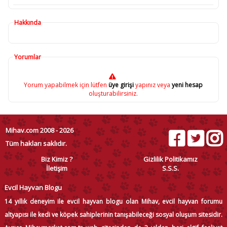
Hakkında
Yorumlar
Yorum yapabilmek için lütfen
üye girişi
yapınız veya
yeni hesap
oluşturabilirsiniz.
Mihav.com 2008 - 2026
Tüm hakları saklıdır.
Biz Kimiz ?
Gizlilik Politikamız
İletişim
S.S.S.
Evcil Hayvan Blogu
14 yıllık deneyim ile evcil hayvan blogu olan Mihav, evcil hayvan forumu
altyapısı ile kedi ve köpek sahiplerinin tanışabileceği sosyal oluşum sitesidir.