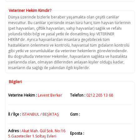
Veteriner Hekim Kimdir?
Dünya üzerinde bizlerle beraber yaşamakta olan çeşitli canlılar
mevcuttur. Bu canlılar içerisinde insan türü hariç tüm hayvan türlerinin
(pet hayvanları, çiftlik hayvanları, vahşi hayvanlar) sağlık ve refahı
yolunda tıbbi bilgi ve yasal yetki ile donatılmış kişi VETERİNER
HEKİM'dir. Ayrıca hayvanlardan insanlara geçebilecek tüm
hastalıkların önlenmesi ve kontrolü, hayvansal tüm gıdaların kontrolü
gibi yetki ve sorumluluklar da veteriner hekimlerin görevlerindendir.
Bu doğrultuda Veteriner Hekimler, hayvanların sağlıkta ve hastalıkta
yanlarında olan, olmayan dillerinden anlayan kişiler olduğu kadar,
insanların da sağlığı ile yakından ilgili kişilerdir.
Bilgileri
Veterine Hekim :
Levent Berker
Telefon :
0212 265 13 68
İl / İlçe :
İSTANBUL / BEŞİKTAŞ
Gsm :
Adres :
Akat Mah. Gül Sok. No:16
Eposta :
5.Gazeteciler 1.Soltaş Evleri