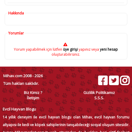
Hakkında
Yorumlar
Yorum yapabilmek için lütfen
üye girişi
yapınız veya
yeni hesap
oluşturabilirsiniz.
Mihav.com 2008 - 2026
Tüm hakları saklıdır.
Biz Kimiz ?
Gizlilik Politikamız
İletişim
S.S.S.
Evcil Hayvan Blogu
14 yıllık deneyim ile evcil hayvan blogu olan Mihav, evcil hayvan forumu
altyapısı ile kedi ve köpek sahiplerinin tanışabileceği sosyal oluşum sitesidir.