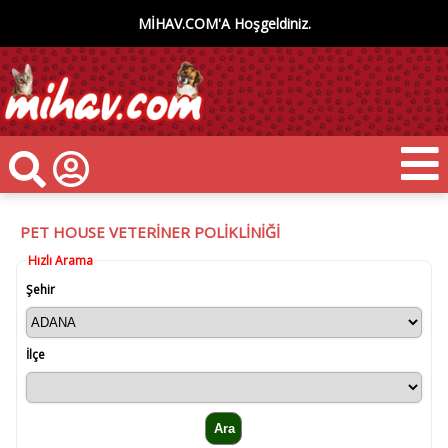
MİHAV.COM'A Hoşgeldiniz.
PET HOUSE VETERİNER POLİKLİNİĞİ
Hızlı Arama
Şehir
İlçe