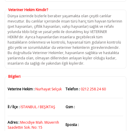
Veteriner Hekim Kimdir?
Dünya üzerinde bizlerle beraber yaşamakta olan çeşitli canlılar
mevcuttur. Bu canlılar içerisinde insan türü hariç tüm hayvan türlerinin
(pet hayvanları, çiftlik hayvanları, vahşi hayvanlar) sağlık ve refahı
yolunda tıbbi bilgi ve yasal yetki ile donatılmış kişi VETERİNER
HEKİM'dir. Ayrıca hayvanlardan insanlara geçebilecek tüm
hastalıkların önlenmesi ve kontrolü, hayvansal tüm gıdaların kontrolü
gibi yetki ve sorumluluklar da veteriner hekimlerin görevlerindendir.
Bu doğrultuda Veteriner Hekimler, hayvanların sağlıkta ve hastalıkta
yanlarında olan, olmayan dillerinden anlayan kişiler olduğu kadar,
insanların da sağlığı ile yakından ilgili kişilerdir.
Bilgileri
Veterine Hekim :
Nurhayat Selçuk
Telefon :
0212 258 24 60
İl / İlçe :
İSTANBUL / BEŞİKTAŞ
Gsm :
Adres :
Mecidiye Mah. Müverrih
Eposta :
Saadettin Sok. No: 15