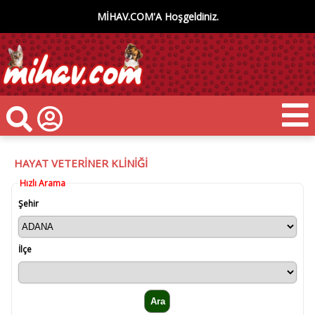
MİHAV.COM'A Hoşgeldiniz.
HAYAT VETERİNER KLİNİĞİ
Hızlı Arama
Şehir
İlçe