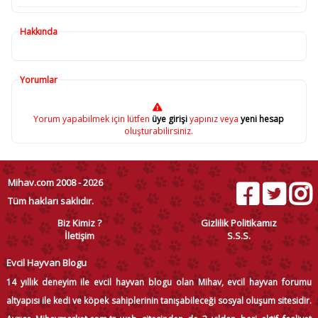
Hakkında
Yorumlar
Yorum yapabilmek için lütfen
üye girişi
yapınız veya
yeni hesap
oluşturabilirsiniz.
Mihav.com 2008 - 2026
Tüm hakları saklıdır.
Biz Kimiz ?
Gizlilik Politikamız
İletişim
S.S.S.
Evcil Hayvan Blogu
14 yıllık deneyim ile evcil hayvan blogu olan Mihav, evcil hayvan forumu
altyapısı ile kedi ve köpek sahiplerinin tanışabileceği sosyal oluşum sitesidir.