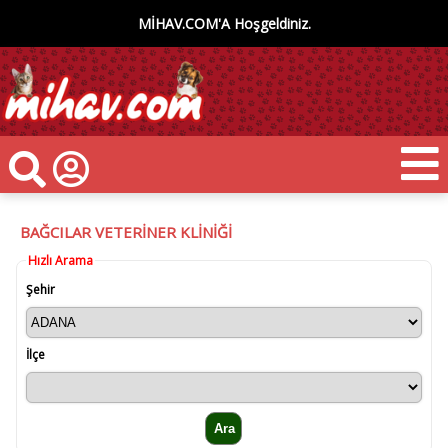
MİHAV.COM'A Hoşgeldiniz.
BAĞCILAR VETERİNER KLİNİĞİ
Hızlı Arama
Şehir
İlçe