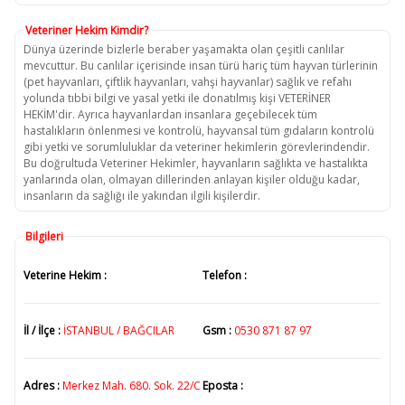
Veteriner Hekim Kimdir?
Dünya üzerinde bizlerle beraber yaşamakta olan çeşitli canlılar
mevcuttur. Bu canlılar içerisinde insan türü hariç tüm hayvan türlerinin
(pet hayvanları, çiftlik hayvanları, vahşi hayvanlar) sağlık ve refahı
yolunda tıbbi bilgi ve yasal yetki ile donatılmış kişi VETERİNER
HEKİM'dir. Ayrıca hayvanlardan insanlara geçebilecek tüm
hastalıkların önlenmesi ve kontrolü, hayvansal tüm gıdaların kontrolü
gibi yetki ve sorumluluklar da veteriner hekimlerin görevlerindendir.
Bu doğrultuda Veteriner Hekimler, hayvanların sağlıkta ve hastalıkta
yanlarında olan, olmayan dillerinden anlayan kişiler olduğu kadar,
insanların da sağlığı ile yakından ilgili kişilerdir.
Bilgileri
Veterine Hekim :
Telefon :
İl / İlçe :
İSTANBUL / BAĞCILAR
Gsm :
0530 871 87 97
Adres :
Merkez Mah. 680. Sok. 22/C
Eposta :