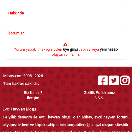
Hakkında
Yorumlar
Yorum yapabilmek için lütfen
üye girişi
yapınız veya
yeni hesap
oluşturabilirsiniz.
Mihav.com 2008 - 2026
Tüm hakları saklıdır.
Biz Kimiz ?
Gizlilik Politikamız
İletişim
S.S.S.
Evcil Hayvan Blogu
14 yıllık deneyim ile evcil hayvan blogu olan Mihav, evcil hayvan forumu
altyapısı ile kedi ve köpek sahiplerinin tanışabileceği sosyal oluşum sitesidir.