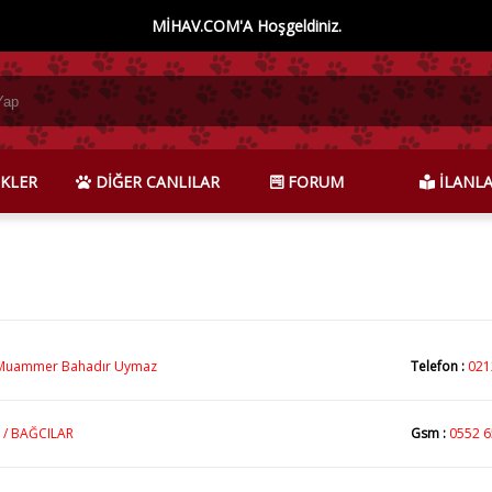
MİHAV.COM'A Hoşgeldiniz.
KLER
DİĞER CANLILAR
FORUM
İLANL
Muammer Bahadır Uymaz
Telefon :
021
 / BAĞCILAR
Gsm :
0552 6