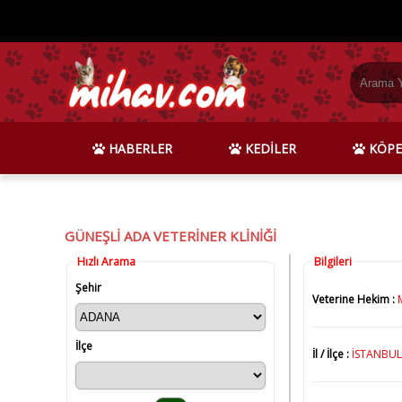
HABERLER
KEDİLER
KÖPE
GÜNEŞLİ ADA VETERİNER KLİNİĞİ
Hızlı Arama
Bilgileri
Şehir
Veterine Hekim :
İlçe
İl / İlçe :
İSTANBUL