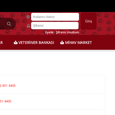
Üyelik
-
Şifremi Unuttum
AR
VETERİNER BANKASI
MİHAV MARKET
2 651 4405
51 4405