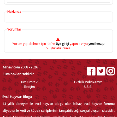
Hakkında
Yorumlar
Yorum yapabilmek için lütfen
üye girişi
yapınız veya
yeni hesap
oluşturabilirsiniz.
Mihav.com 2008 - 2026
Tüm hakları saklıdır.
Biz Kimiz ?
Gizlilik Politikamız
İletişim
S.S.S.
Evcil Hayvan Blogu
14 yıllık deneyim ile evcil hayvan blogu olan Mihav, evcil hayvan forumu
altyapısı ile kedi ve köpek sahiplerinin tanışabileceği sosyal oluşum sitesidir.