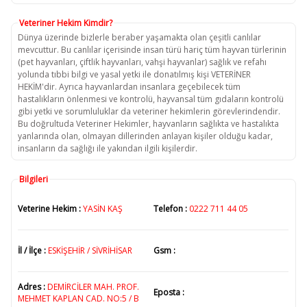
Veteriner Hekim Kimdir?
Dünya üzerinde bizlerle beraber yaşamakta olan çeşitli canlılar
mevcuttur. Bu canlılar içerisinde insan türü hariç tüm hayvan türlerinin
(pet hayvanları, çiftlik hayvanları, vahşi hayvanlar) sağlık ve refahı
yolunda tıbbi bilgi ve yasal yetki ile donatılmış kişi VETERİNER
HEKİM'dir. Ayrıca hayvanlardan insanlara geçebilecek tüm
hastalıkların önlenmesi ve kontrolü, hayvansal tüm gıdaların kontrolü
gibi yetki ve sorumluluklar da veteriner hekimlerin görevlerindendir.
Bu doğrultuda Veteriner Hekimler, hayvanların sağlıkta ve hastalıkta
yanlarında olan, olmayan dillerinden anlayan kişiler olduğu kadar,
insanların da sağlığı ile yakından ilgili kişilerdir.
Bilgileri
Veterine Hekim :
YASİN KAŞ
Telefon :
0222 711 44 05
İl / İlçe :
ESKİŞEHİR / SİVRİHİSAR
Gsm :
Adres :
DEMİRCİLER MAH. PROF.
Eposta :
MEHMET KAPLAN CAD. NO:5 / B