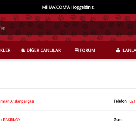
MİHAV.COM'A Hoşgeldiniz.
KLER
DİĞER CANLILAR
FORUM
İLANL
Erman Arslanparçası
Telefon :
021
 / BAKIRKÖY
Gsm :