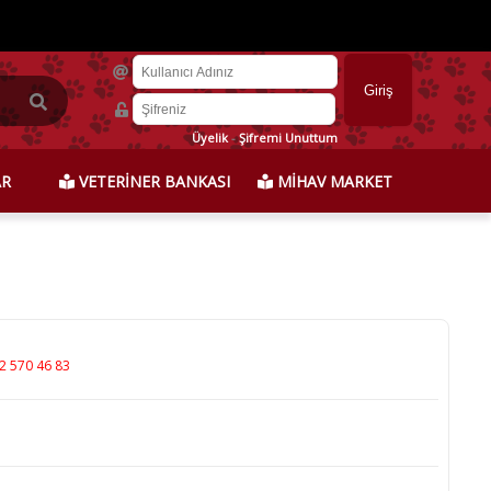
Üyelik
-
Şifremi Unuttum
AR
VETERİNER BANKASI
MİHAV MARKET
2 570 46 83