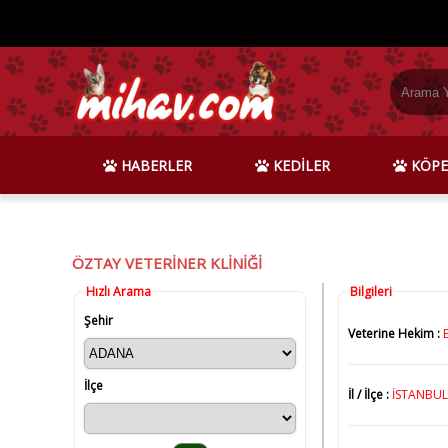
HABERLER
KEDİLER
KÖPE
ÖZTAY VETERİNER KLİNİĞİ
Hızlı Arama
Bilgileri
Şehir
Veterine Hekim :
İlçe
İl / İlçe :
İSTANBUL